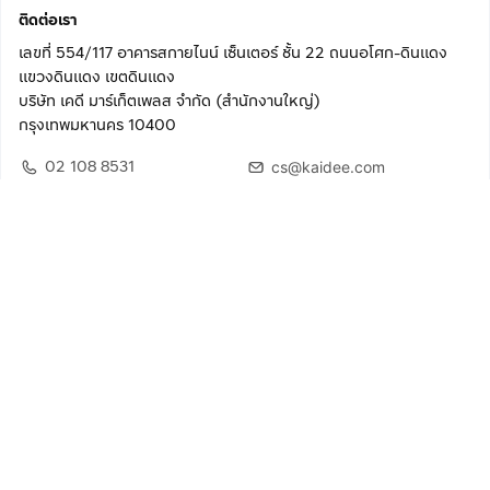
ติดต่อเรา
เลขที่ 554/117 อาคารสกายไนน์ เซ็นเตอร์ ชั้น 22 ถนนอโศก-ดินแดง
แขวงดินแดง เขตดินแดง
บริษัท เคดี มาร์เก็ตเพลส จำกัด (สำนักงานใหญ่)
กรุงเทพมหานคร 10400
02 108 8531
cs@kaidee.com
ติดตามเรา
เพื่อประสบการณ์ใช้งานที่ดีขึ้น
© 2568 บริษัท เคดี มาร์เก็ตเพลส จำกัด