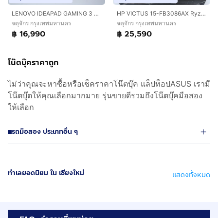
LENOVO IDEAPAD GAMING 3 Core i5-12500H RTX3050TI 24 - 1.5TB
HP VICTUS 15-FB3086AX Ryzen 7 7445HS.RTX4050 RAM16.512GB
จตุจักร กรุงเทพมหานคร
จตุจักร กรุงเทพมหานคร
฿ 16,990
฿ 25,590
โน๊ตบุ๊คราคาถูก
ไม่ว่าคุณจะหาซื้อหรือเช็คราคาโน๊ตบุ๊ค แล็ปท็อปASUS เรามี
โน๊ตบุ๊ตให้คุณเลือกมากมาย รุ่นขายดีรวมถึงโน๊ตบุ๊คมือสอง
ให้เลือก
รถมือสอง ประเภทอื่น ๆ
ทำเลยอดนิยม ใน เชียงใหม่
แสดงทั้งหมด