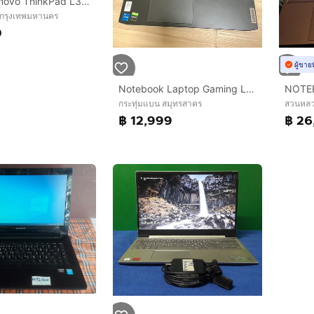
โน๊ตบุ๊ค Lenovo ThinkPad L380
 กรุงเทพมหานคร
0
ผู้ขาย
Notebook Laptop Gaming Lenovo i5 32 45Ghz 32GB GTX1650 SSD512GB(PCIe M.2) 15.6 เล่นเกม ทำงาน สลับไปมา ลื่นๆ🔥🔥จัดส่งภายใน1วัน🔥🔥
กระทุ่มแบน สมุทรสาคร
สวนหลว
฿ 12,999
฿ 26