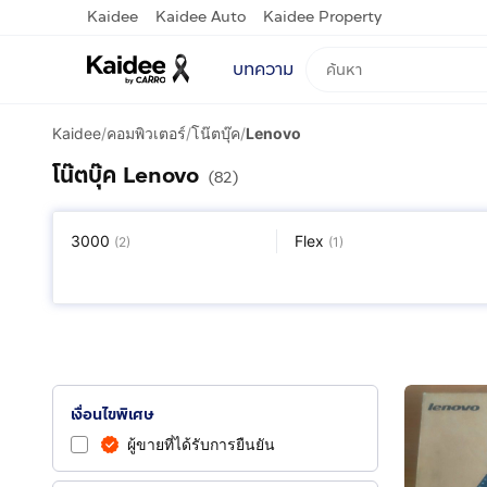
Kaidee
Kaidee Auto
Kaidee Property
บทความ
Kaidee
/
คอมพิวเตอร์
/
โน๊ตบุ๊ค
/
Lenovo
โน๊ตบุ๊ค Lenovo
(82)
3000
Flex
(
2
)
(
1
)
ThinkPad
Yoga
(
19
)
(
6
)
เงื่อนไขพิเศษ
ผู้ขายที่ได้รับการยืนยัน