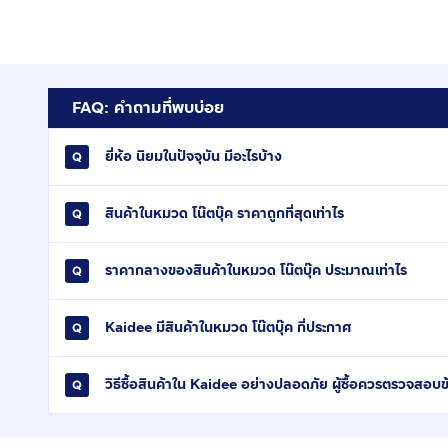
FAQ: คำถามที่พบบ่อย
ยี่ห้อ นิยมในปัจจุบัน มีอะไรบ้าง
สินค้าในหมวด โน๊ตบุ๊ค ราคาถูกที่สุดเท่าไร
ราคากลางของสินค้าในหมวด โน๊ตบุ๊ค ประมาณเท่าไร
Kaidee มีสินค้าในหมวด โน๊ตบุ๊ค กี่ประกาศ
วิธีซื้อสินค้าใน Kaidee อย่างปลอดภัย ผู้ซื้อควรตรวจสอบข