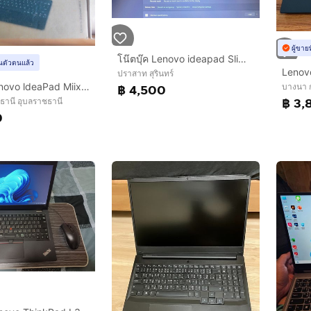
ผู้ขาย
โน๊ตบุ๊ค Lenovo ideapad Slim 3 รุ่น 81WD
ยันตัวตนแล้ว
ปราสาท สุรินทร์
โน๊ตบุ๊ค Lenovo ldeaPad Miix 300
฿ 4,500
บางนา 
฿ 3,
ธานี อุบลราชธานี
0