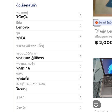
ตัวเลือกสินค้า
หมวดหมู่
โน๊ตบุ๊ค
ยี่ห้อ
ผู้ขายที่ยืน
Lenovo
รุ่น
เมืองอุบลราช
ทุกรุ่น
฿ 2,00
ขนาดหน้าจอ (นิ้ว)
ระบบปฏิบัติการ
ทุกระบบปฏิบัติการ
หน่วยความจำ
ทุกขนาด
พอร์ท
ทุกพอร์ท
ยังอยู่ในระยะรับประกัน
ไม่ระบุ
ราคา
จังหวัด