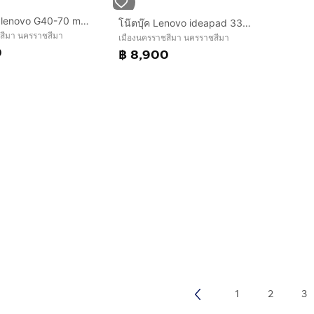
Notebook lenovo G40-70 model 20369
โน๊ตบุ๊ค Lenovo ideapad 330S-15IKB 81F5009WTA
สีมา นครราชสีมา
เมืองนครราชสีมา นครราชสีมา
0
฿ 8,900
1
2
3