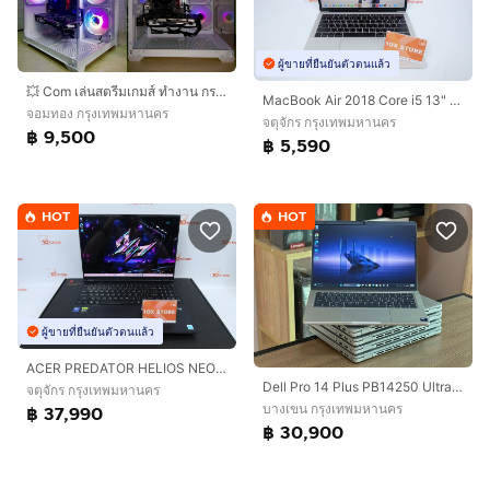
ผู้ขายที่ยืนยันตัวตนแล้ว
💥 Com เล่นสตรีมเกมส์ ทำงาน กราฟิก 3D ตัดต่อ 💥 CPU I3 10105F + RX 570 OC 8 GB + RAM 16 GB + SSD 256 GB 💥
MacBook Air 2018 Core i5 13" 8.128GB
จอมทอง กรุงเทพมหานคร
จตุจักร กรุงเทพมหานคร
฿ 9,500
฿ 5,590
HOT
HOT
ผู้ขายที่ยืนยันตัวตนแล้ว
ACER PREDATOR HELIOS NEO 16S AI Core Ultra 5 235HX.RTX5050 RAM16.512GB
Dell Pro 14 Plus PB14250 Ultra 7-255U SSD512GB RAM16GB DDR5 Win 11Pro คีย์ไฟ สินค้ามือสอง สำหรับงานคำนวน งานประสิทธิภาพสูง งานสำนักงาน ประกั
จตุจักร กรุงเทพมหานคร
บางเขน กรุงเทพมหานคร
฿ 37,990
฿ 30,900