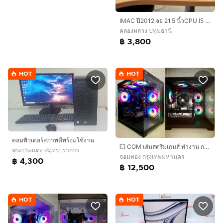
IMAC ปี2012 จอ 21.5 นี้วCPU I5 RAM 8 G HDD 1000G พร้อม เมาร์ คีย์บอร์ด MAC และ กล่อง
คลองหลวง ปทุมธานี
฿ 3,800
HOT
HOT
คอมพิวเตอร์สภาพดีพร้อมใช้งาน
💥 COM เล่นสตรีมเกมส์ ทำงาน กราฟิก 3D ตัดต่อ 💥
พระประแดง สมุทรปราการ
จอมทอง กรุงเทพมหานคร
฿ 4,300
฿ 12,500
HOT
HOT