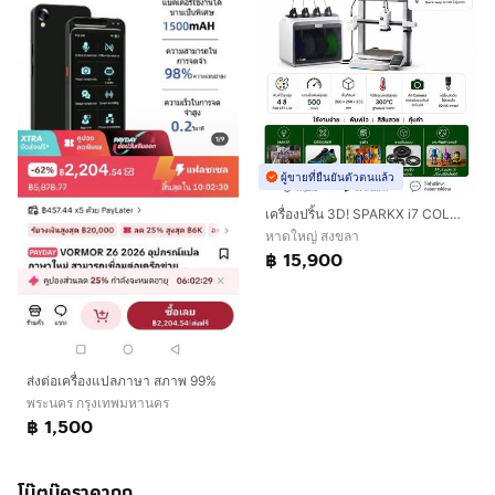
ผู้ขายที่ยืนยันตัวตนแล้ว
เครื่องปริ้น 3D! SPARKX i7 COLOR COMBO พิมพ์ได้สูงสุด 4 สี จบในเครื่องเดียว
หาดใหญ่ สงขลา
฿ 15,900
ส่งต่อเครื่องแปลภาษา สภาพ 99%
พระนคร กรุงเทพมหานคร
฿ 1,500
โน๊ตบุ๊คราคาถูก