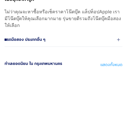
ไม่ว่าคุณจะหาซื้อหรือเช็คราคาโน๊ตบุ๊ค แล็ปท็อปApple เรา
มีโน๊ตบุ๊ตให้คุณเลือกมากมาย รุ่นขายดีรวมถึงโน๊ตบุ๊คมือสอง
ให้เลือก
รถมือสอง ประเภทอื่น ๆ
ทำเลยอดนิยม ใน กรุงเทพมหานคร
แสดงทั้งหมด