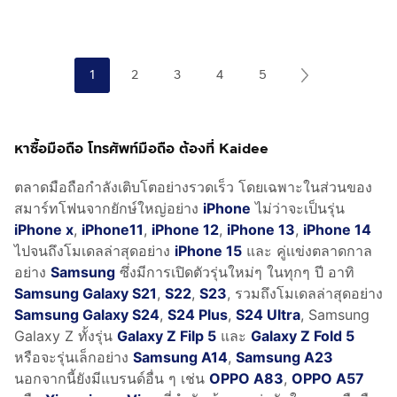
1
2
3
4
5
หาซื้อมือถือ โทรศัพท์มือถือ ต้องที่ Kaidee
ตลาดมือถือกำลังเติบโตอย่างรวดเร็ว โดยเฉพาะในส่วนของ
สมาร์ทโฟนจากยักษ์ใหญ่อย่าง
iPhone
ไม่ว่าจะเป็นรุ่น
iPhone x
,
iPhone11
,
iPhone 12
,
iPhone 13
,
iPhone 14
ไปจนถึงโมเดลล่าสุดอย่าง
iPhone 15
และ คู่เเข่งตลาดกาล
อย่าง
Samsung
ซึ่งมีการเปิดตัวรุ่นใหม่ๆ ในทุกๆ ปี อาทิ
Samsung Galaxy S21
,
S22
,
S23
, รวมถึงโมเดลล่าสุดอย่าง
Samsung Galaxy S24
,
S24 Plus
,
S24 Ultra
, Samsung
Galaxy Z ทั้งรุ่น
Galaxy Z Filp 5
และ
Galaxy Z Fold 5
หรือจะรุ่นเล็กอย่าง
Samsung A14
,
Samsung A23
นอกจากนี้ยังมีแบรนด์อื่น ๆ เช่น
OPPO A83
,
OPPO A57