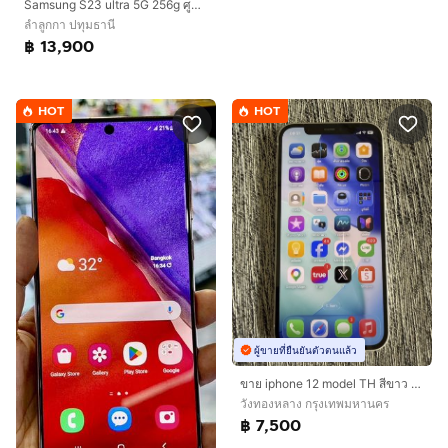
Samsung S23 ultra 5G 256g ศูนย์ไทยTh สีครีม มีกล่อง ได้รับเคลมเปลี่ยนจอ และแบตใหม่ศูนย์ ประกันอะไหล่90วัน ใช้งานดีเยี่ยมครับ
ลำลูกกา ปทุมธานี
฿ 13,900
HOT
HOT
ผู้ขายที่ยืนยันตัวตนแล้ว
ขาย iphone 12 model TH สีขาว 128GB เดิมๆสภาพขาว ใส สวยมาก
วังทองหลาง กรุงเทพมหานคร
฿ 7,500