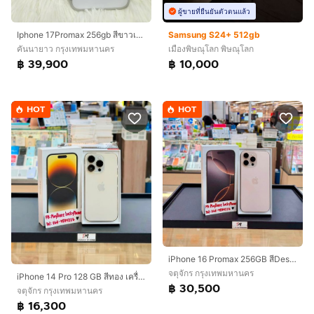
ผู้ขายที่ยืนยันตัวตนแล้ว
Iphone 17Promax 256gb สีขาวเครื่องสวย ยกกล่อง เดิมๆสุขภาพแบต 94%ประกันเหลือ 30/11/2569อุปกรณ์ สายชาร์จแท้ กล่องเดิมเลขตรงกล่องนัดรับได้ รามอินทรา83 กม8 กม9
Samsung S24+ 512gb
คันนายาว กรุงเทพมหานคร
เมืองพิษณุโลก พิษณุโลก
฿ 39,900
฿ 10,000
HOT
HOT
iPhone 16 Promax 256GB สีDesert สวยมากๆ
จตุจักร กรุงเทพมหานคร
iPhone 14 Pro 128 GB สีทอง เครื่องสวยมาก
฿ 30,500
จตุจักร กรุงเทพมหานคร
฿ 16,300