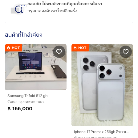
ขออภัย ไม่พบประกาศที่คุณต้องการค้นหา
กรุณาลองค้นหาใหม่อีกครั้ง
สินค้าที่ใกล้เคียง
HOT
HOT
Samsung Trifold 512 gb
วัฒนา กรุงเทพมหานคร
฿ 166,000
Iphone 17Promax 256gb สีขาวเครื่องสวย ยกกล่อง เดิมๆสุขภาพแบต 94%ประกันเหลือ 30/11/2569อุปกรณ์ สายชาร์จแท้ กล่องเดิมเลขตรงกล่องนัดรับได้ รามอินทรา83 กม8 กม9
คันนายาว กรุงเทพมหานคร