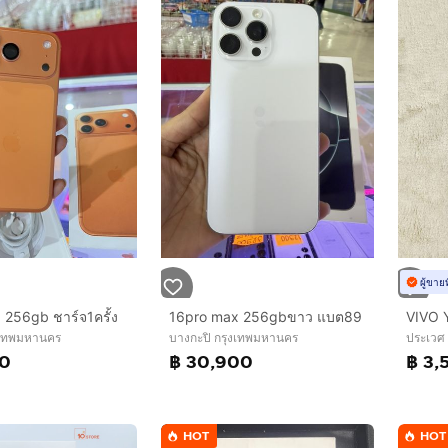
ผู้ขาย
 256gb ชาร์จ1ครั้ง
16pro max 256gbขาว แบต89
งเทพมหานคร
บางกะปิ กรุงเทพมหานคร
ประเวศ
00
฿ 30,900
฿ 3,
HOT
HOT