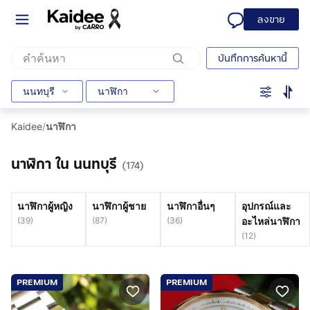
ลงขาย
บันทึกการค้นหานี้
นนทบุรี
นาฬิกา
Kaidee
/
นาฬิกา
นาฬิกา ใน นนทบุรี
(174)
นาฬิกาผู้หญิง
นาฬิกาผู้ชาย
นาฬิกาอื่นๆ
อุปกรณ์และ
(
39
)
(
87
)
(
36
)
อะไหล่นาฬิกา
(
12
)
PREMIUM
PREMIUM