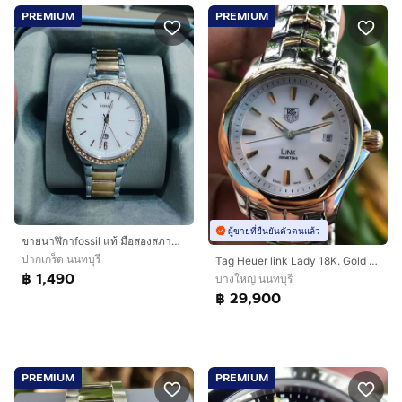
PREMIUM
PREMIUM
ผู้ขายที่ยืนยันตัวตนแล้ว
ขายนาฬิกาfossil แท้ มือสองสภาพดีค่ะ
ปากเกร็ด นนทบุรี
Tag​ Heuer​ ​link​ Lady​ 18K. Gold G4 White MOP Dial 🇨🇭🇨🇭
฿ 1,490
บางใหญ่ นนทบุรี
฿ 29,900
PREMIUM
PREMIUM