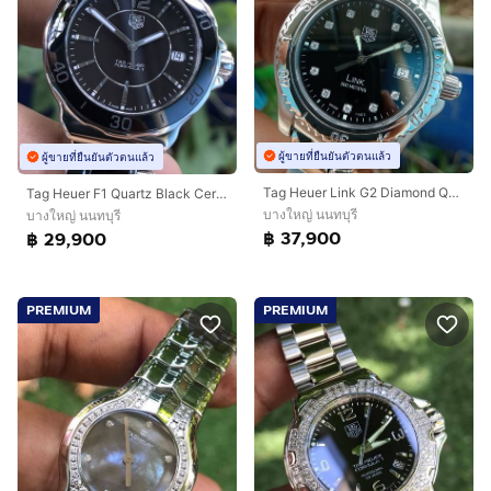
ผู้ขายที่ยืนยันตัวตนแล้ว
ผู้ขายที่ยืนยันตัวตนแล้ว
Tag Heuer Link G2 Diamond Quartz 200M. Black Dial WT111R (42mm.)🇨🇭🇨🇭
Tag Heuer F1 Quartz Black Ceramic WAH1210 (Boy Size)🇨🇭🇨🇭
บางใหญ่ นนทบุรี
บางใหญ่ นนทบุรี
฿ 37,900
฿ 29,900
PREMIUM
PREMIUM