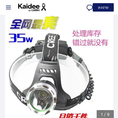
ลงขาย
1
/
9