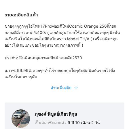
รายละเอียดสินค้า
ขายๆๆๆถูกๆๆไอโฟน17ProMaxสีใหม่Cosmic Orange 256กิ๊กยก
กล่องอีมี่ตรงแบตยัง100อยู่เลยคับสูนTrueใช้งานปกติหมดทุกๆฟังชั่น
เครื่องรีสโตได้ตลอดไม่มีติดไอคราว Model TH/A ( เครื่องเดิมๆทุก
อย่างไม่เคยแกะซ่อมใดๆหายากมากๆสภาพนี้ )
ประกัน: ถึงเดือนพฤษภาคมปีหน้าเลยคับ2570
สภาพ: 99.99% สวยๆๆคับไร้รอยตกบุบใดๆคับติดฟิมกันรอยไว้ทั้ง
เครื่องใหม่มากๆคับ
อ่านเพิ่มเติม
ภุชงค์ พิบูลย์เกียรติกุล
เป็นสมาชิกมาแล้ว
9 ปี 10 เดือน 2 วัน