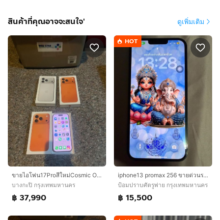
สินค้าที่คุณอาจจะสนใจ'
ดูเพิ่มเติม
HOT
ขายไอโฟน17Proสีใหม่Cosmic Orange 256กิ๊กยกกล่องประกันเหลือใช้งานดีสูนTrueสวยๆถูกๆ
iphone13 promax 256 ขายด่วนราคาเบาๆ
บางกะปิ กรุงเทพมหานคร
ป้อมปราบศัตรูพ่าย กรุงเทพมหานคร
฿ 37,990
฿ 15,500