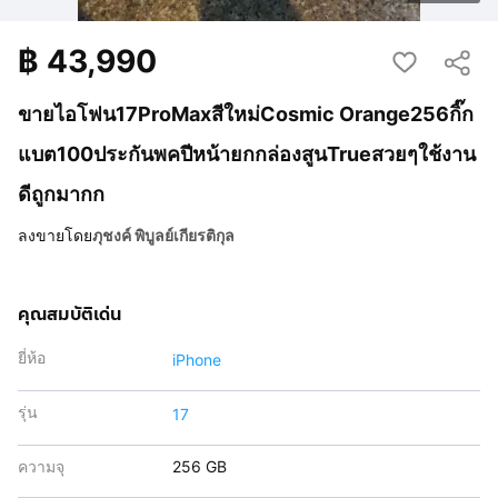
฿
43,990
ขายไอโฟน17ProMaxสีใหม่Cosmic Orange256กิ๊ก
แบต100ประกันพคปีหน้ายกกล่องสูนTrueสวยๆใช้งาน
ดีถูกมากก
ลงขายโดย
ภุชงค์ พิบูลย์เกียรติกุล
คุณสมบัติเด่น
ยี่ห้อ
iPhone
รุ่น
17
ความจุ
256 GB