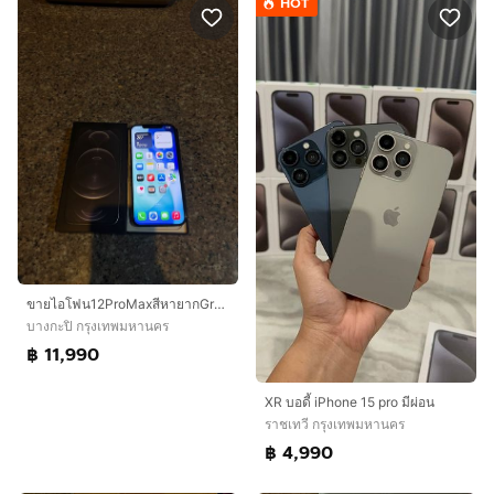
HOT
ขายไอโฟน12ProMaxสีหายากGraPhite256กิ๊กสูนTrueยกกล่องเครื่องเดิมๆสภาพนี้หายากมากๆสูนTrueใช้งานดีทุกๆฟังชั่นถูกๆ
บางกะปิ กรุงเทพมหานคร
฿ 11,990
XR บอดี้ iPhone 15 pro มีผ่อน
ราชเทวี กรุงเทพมหานคร
฿ 4,990