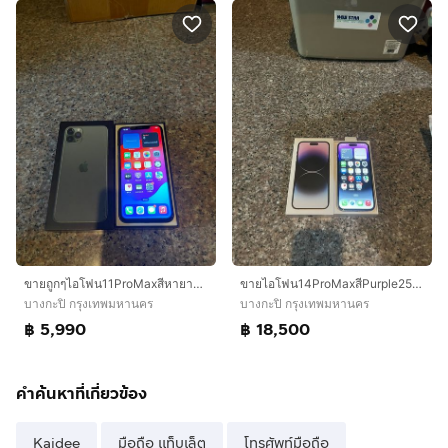
ขายถูกๆไอโฟน11ProMaxสีหายากMinight Green64กิ๊กมีกล่องอีมี่ตรงสภาพสวยมากใช้งานดีสูนTrueถูกๆ
ขายไอโฟน14ProMaxสีPurple256กิ๊กสูนTrueมีกล่องใช้งานดีสวยๆถูกมากก
บางกะปิ กรุงเทพมหานคร
บางกะปิ กรุงเทพมหานคร
฿ 5,990
฿ 18,500
คำค้นหาที่เกี่ยวข้อง
Kaidee
มือถือ แท็บเล็ต
โทรศัพท์มือถือ