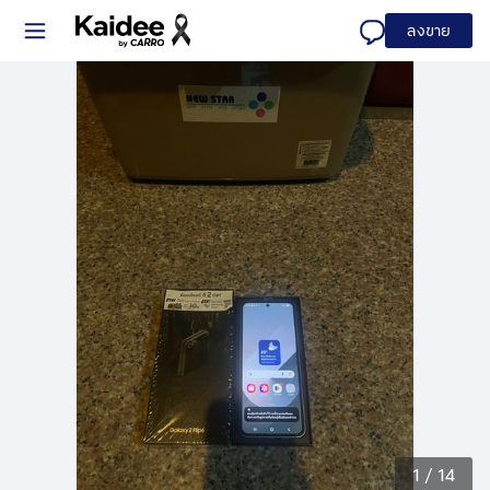
ลงขาย
1
/
14