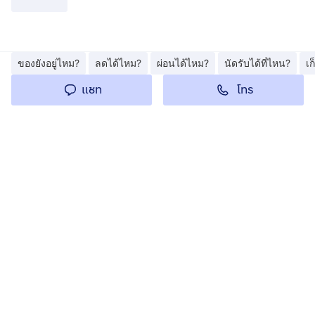
ของยังอยู่ไหม?
ลดได้ไหม?
ผ่อนได้ไหม?
นัดรับได้ที่ไหน?
เ
โทร
แชท