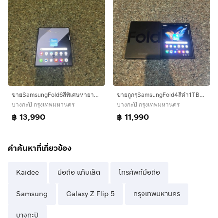
ขายSamsungFold6สีพิเศษหายากCrafted Black256กิ๊กใช้งานดีสภาพสวยๆถูกมากกๆๆ
ขายถูกๆSamsungFold4สีดำ1TBมีกล่องจอกางสุดสภาพนี้หายากมากๆสูนTrueใช้งานดีถูกมากกก
บางกะปิ กรุงเทพมหานคร
บางกะปิ กรุงเทพมหานคร
฿ 13,990
฿ 11,990
คำค้นหาที่เกี่ยวข้อง
Kaidee
มือถือ แท็บเล็ต
โทรศัพท์มือถือ
Samsung
Galaxy Z Flip 5
กรุงเทพมหานคร
บางกะปิ