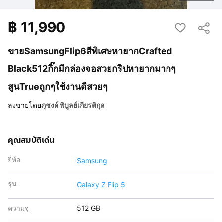
฿
11,990
ขายSamsungFlip6สีพิเศษหายากCrafted
Black512กิ๊กมีกล่องจอสวยกริปหายากมากๆ
สูนTrueถูกๆใช้งานดีสวยๆ
ลงขายโดย
ภุชงค์ พิบูลย์เกียรติกุล
คุณสมบัติเด่น
ยี่ห้อ
Samsung
รุ่น
Galaxy Z Flip 5
ความจุ
512 GB