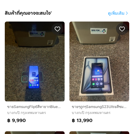
สินค้าที่คุณอาจจะสนใจ'
ดูเพิ่มเติม
ขายSamsungFlip6สีหายากBlue256กิ๊กจอขาวจั๊วไม่มีจุดไม่มีเส้นหายากสูนTrueใช้งานดีถูกมากกก
ขายๆถูกๆSamsungS23Ultraสีชมพูและดำ512กิ๊กจอแท้เดิมๆหายากสุดหายากใช้งานดีทุกๆฟังชั่นถูกมากกก
บางกะปิ กรุงเทพมหานคร
บางกะปิ กรุงเทพมหานคร
฿ 9,990
฿ 13,990