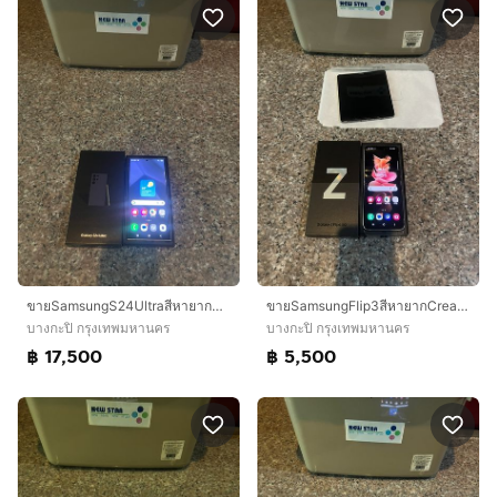
ขายSamsungS24UltraสีหายากTitanuim BlackและViloet 256กิ๊กมีกล่องจอสวยกริปไม่มีจุดไม่มีเส้นหายากสภาพนี้ใช้งานดีสวยๆถูกๆ
ขายSamsungFlip3สีหายากCream128กิ๊กมีกล่องจอไม่มีจุดไม่มีเส้นไร้รอยถูกๆใช้งานดีถูกๆ
บางกะปิ กรุงเทพมหานคร
บางกะปิ กรุงเทพมหานคร
฿ 17,500
฿ 5,500