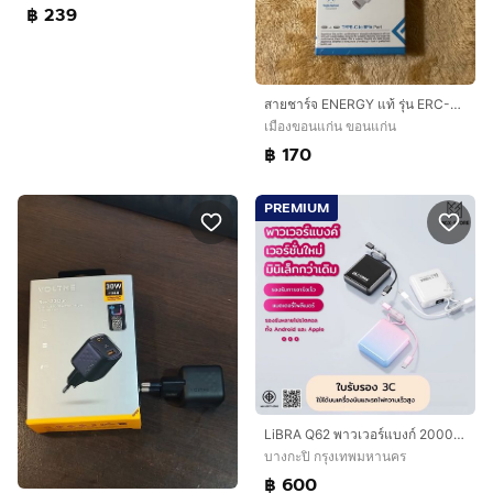
฿ 239
สายชาร์จ ENERGY แท้ รุ่น ERC-PD 30w Nylon Braided cable power up fast with PD type c to lighting
เมืองขอนแก่น ขอนแก่น
฿ 170
PREMIUM
LiBRA Q62 พาวเวอร์แบงก์ 20000mAh Fast Charge 66W เพาเวอร์แบงค์ชาร์จเร็ว มินิขนาดเล็ก พกพาง่าย อึด
บางกะปิ กรุงเทพมหานคร
฿ 600