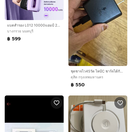
แบตสำรอง L012 10000แอมป์ 22.5w ชาร์จเร็วมีสายไทซี+ไอโฟน มี ม.อ.ก 2079-2560 พกพามินิ ร้านคละสีให้
บางกรวย นนทบุรี
฿ 599
ชุดชาจไว45วัต ไทป์C ชาร์จได้กับแอนอรอยทุกยี่ห้อ มาตรฐาน
ดุสิต กรุงเทพมหานคร
฿ 550