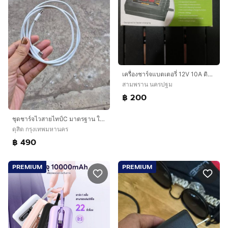
เครื่องชาร์จแบตเตอรี่ 12V 10A ดิจิตอล SUOER SON-1210D+ ชาร์จเต็มตัดอัตโนมัติ
สามพราน นครปฐม
฿ 200
ชุดชาร์จไวสายไทป์C มาตรฐาน ใช้ได้กับมือถือทุกยี่ห้อ ลดจาก990
ดุสิต กรุงเทพมหานคร
฿ 490
PREMIUM
PREMIUM