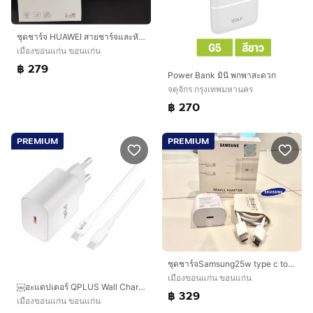
ชุดชาร์จ HUAWEI สายชาร์จและหัวชาร์จ40w 5atype c super charger
เมืองขอนแก่น ขอนแก่น
฿ 279
Power Bank มินิ พกพาสะดวก
จตุจักร กรุงเทพมหานคร
฿ 270
PREMIUM
PREMIUM
ชุดชาร์จSamsung25w type c to type c
เมืองขอนแก่น ขอนแก่น
￼อะแดปเตอร์ QPLUS Wall Charger 1 USB-C 20W พร้อมสายชาร์จ USB-C to Lightning 1 เมตร by Banana IT
฿ 329
เมืองขอนแก่น ขอนแก่น