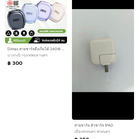
Dimax สายชาร์จดึงเก็บได้ 240W PD สายชาร์จเร็ว Retractable Charging Cable ขนาดพกพามินิ ได้มาตรฐาน มอก. แท้ 100%
บางกะปิ กรุงเทพมหานคร
฿ 300
สายชาร์จ.หัวชาร์จ​ IPAD
เมืองสกลนคร สกลนคร