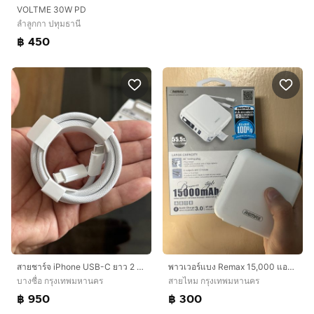
VOLTME 30W PD
ลำลูกกา ปทุมธานี
฿ 450
สายชาร์จ iPhone USB-C ยาว 2 เมตร
พาวเวอร์แบง Remax 15,000 แอมป์
บางซื่อ กรุงเทพมหานคร
สายไหม กรุงเทพมหานคร
฿ 950
฿ 300