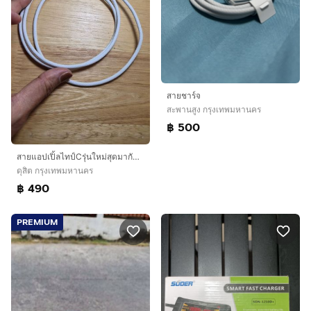
สายชาร์จ
สะพานสูง กรุงเทพมหานคร
฿ 500
สายแอปเปิ้ลไทป์Cรุ่นใหม่สุดมากับไอโฟน17 ขายแค่490ลดจาก790
ดุสิต กรุงเทพมหานคร
฿ 490
PREMIUM