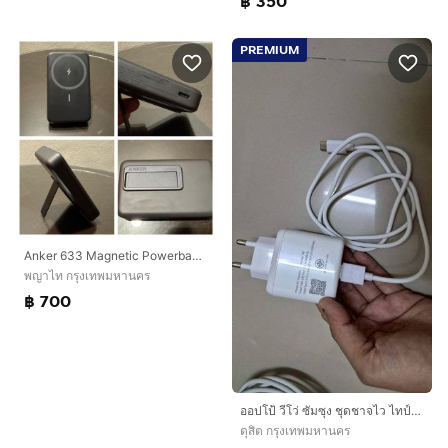
฿ 350
PREMIUM
Anker 633 Magnetic Powerbank 10,000mAh (30W Fast Charge) with Foldable Stand - Like New
พญาไท กรุงเทพมหานคร
฿ 700
ออปโป้ วีโว่ ซัมซุง ชุดชาจไว ไทป์C ได้กับแอนอรอยทุกยี่ห้อ มาตรฐาน ลดจาก790
ดุสิต กรุงเทพมหานคร