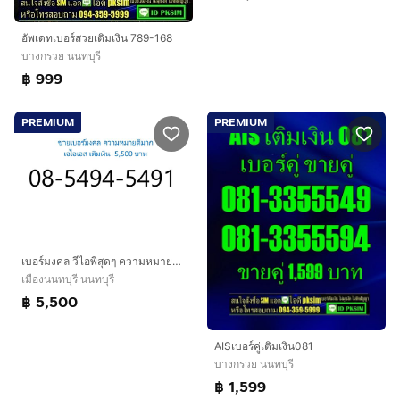
อัพเดทเบอร์สวยเติมเงิน 789-168
บางกรวย นนทบุรี
฿ 999
PREMIUM
PREMIUM
เบอร์มงคล วีไอพีสุดๆ ความหมายดีมาก เอไอเอส เติมเงิน
เมืองนนทบุรี นนทบุรี
฿ 5,500
AISเบอร์คู่เติมเงิน081
บางกรวย นนทบุรี
฿ 1,599