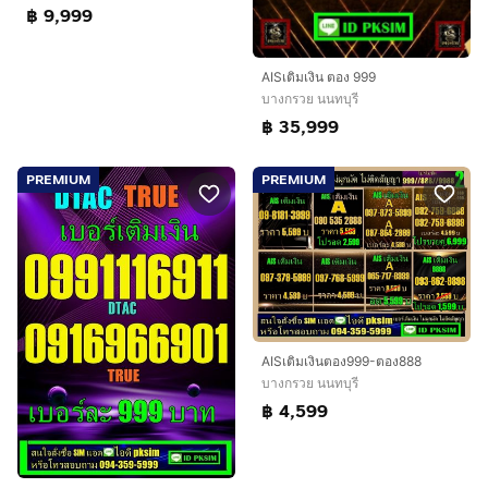
฿ 9,999
AISเติมเงิน ตอง 999
บางกรวย นนทบุรี
฿ 35,999
PREMIUM
PREMIUM
AISเติมเงินตอง999-ตอง888
บางกรวย นนทบุรี
฿ 4,599