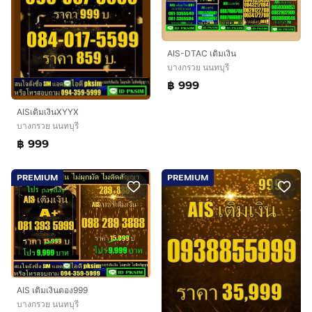
AIS-DTAC เติมเงิน
บางกรวย นนทบุรี
฿ 999
AISเติมเงินXYYX
บางกรวย นนทบุรี
฿ 999
PREMIUM
PREMIUM
AIS เติมเงินตอง999
บางกรวย นนทบุรี