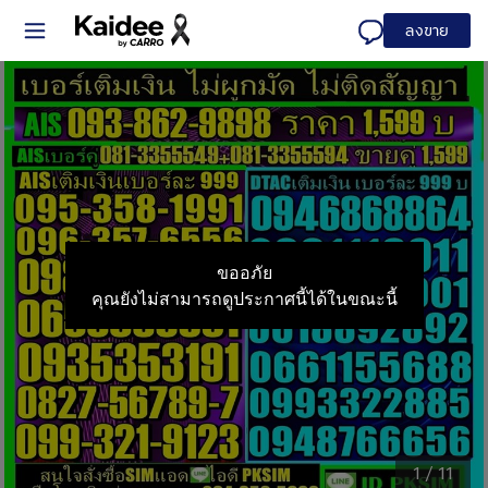
ลงขาย
ขออภัย
คุณยังไม่สามารถดูประกาศนี้ได้ในขณะนี้
1
/
11