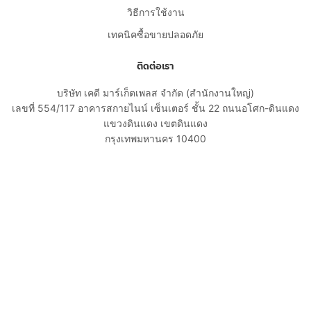
วิธีการใช้งาน
เทคนิคซื้อขายปลอดภัย
ติดต่อเรา
บริษัท เคดี มาร์เก็ตเพลส จำกัด (สำนักงานใหญ่)
เลขที่ 554/117 อาคารสกายไนน์ เซ็นเตอร์ ชั้น 22 ถนนอโศก-ดินแดง
แขวงดินแดง เขตดินแดง
กรุงเทพมหานคร 10400
02-108-8531
cs@kaidee.com
บริษัทในเครือ
Carro Thailand
Innorithm
Motto Auction