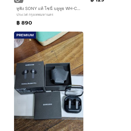
หูฟัง SONY แท้ โซนี่ บลูทูธ WH-CH520 headphone มือ 2 สภาพ 80%
ประเวศ กรุงเทพมหานคร
฿ 890
PREMIUM