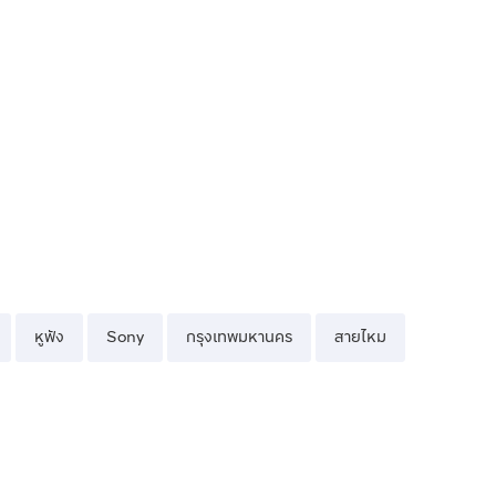
หูฟัง
Sony
กรุงเทพมหานคร
สายไหม