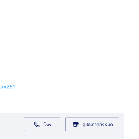
ท
xxxx251
ดูประกาศทั้งหมด
โทร