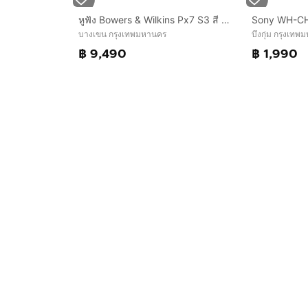
หูฟัง Bowers & Wilkins Px7 S3 สี Canvas White สภาพสวย 99% ไร้ริ้วรอย
Sony WH-C
บางเขน กรุงเทพมหานคร
บึงกุ่ม กรุงเท
฿ 9,490
฿ 1,990