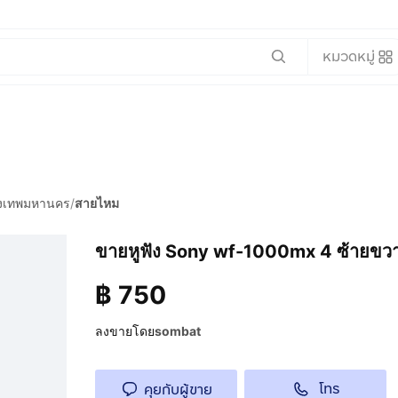
หมวดหมู่
ุงเทพมหานคร
/
สายไหม
ขายหูฟัง Sony wf-1000mx 4 ซ้ายขวา
฿
750
ลงขายโดย
sombat
โทร
คุยกับผู้ขาย