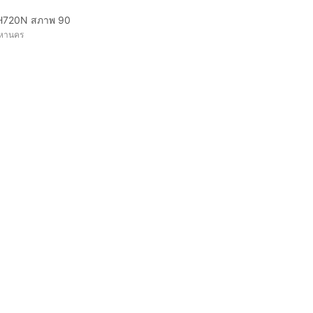
H720N สภาพ 90
พมหานคร