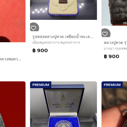
รูปหล่อหลวงปู่ทวด เหยียบน้ำทะเลจืด เนื้อนวะ 111 ปี กระทรวงกลาโหม พุทธาภิเษก วัดช้างให้ และ วัดพระศรีรัตนศาสดาราม พ.ศ.2540 พร้อมกล่องเดิม
เมืองสมุทรปราการ สมุทรปราการ
บางนา กรุงเท
฿ 900
฿ 900
เหรียญเลื่อนสมณศักดิ์ หลวงพ่อทวด วัดช้างให้ ปี 2508 พิมพ์นิยม เนื้อเงิน เนื้อสวย คม สวยแบบหูตากระพริบ ตัวจริงคมมากๆ รอยขนแมวคมๆบางๆชัด เก่า
PREMIUM
PREMIUM