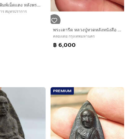
หลวงพ่อทวด พิมพ์เม็ดแตง หลังพระคาถาหลวงพ่อทวด เนื้อเงินขัดเงา รุ่น 106 ปี อาจารย์ทิม พ.ศ.2561 พร้อมกล่องเดิม
การ สมุทรปราการ
พระเตารีด หลวงปู่ทวดหลังหนังสือ พิมพ์เล็ก บล็อค ว.จุด เนื้อทองเหลือง วัดช้างให้ จ.ปัตตานี ปี 2505 พระเตารีดหลังหนังสือเล็ก บล็อค ว.จุด พระสว
คลองเตย กรุงเทพมหานคร
฿ 6,000
PREMIUM