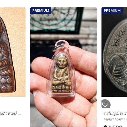
PREMIUM
PREMIUM
พระหลวงปู่ทวด พิมพ์หลังตัวหนังสือ พิมพ์เลข ๑ วัดเอี่ยมวรนุช กทม. ปี 2506 เนื้อทองเหลืองรมดำ สวย สมบูรณ์ เก่า แท้ หายาก พระหลวงปู่ทวด พิมพ์ห
จตุจักร กรุงเท