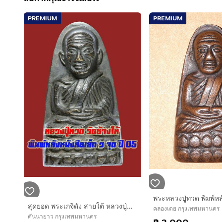
PREMIUM
PREMIUM
สุดยอด พระเกจิดัง สายใต้ หลวงปู่ทวด วัดช้างให้ ปี 05 พิมพ์หลังหนังสือ ว จุด นิยม
คลองเตย กรุงเทพมหานคร
คันนายาว กรุงเทพมหานคร