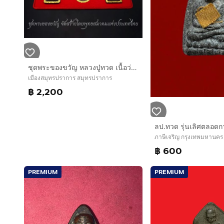
ชุดพระของขวัญ หลวงปู่ทวด เนื้อว่าน ทรงกลีบบัว - กลีบขนุน หลัง ภ.ป.ร. และพระพุทธสิงหธรรมมงคล เลี่ยมกรอบทองนพเกล้า พิธีพุทธาภิเษก ณ พระอุโบสถ
เมืองสมุทรปราการ สมุทรปราการ
฿ 2,200
ลป.ทวด รุ่นเลิศตลอดก
ภาษีเจริญ กรุงเทพมหานคร
฿ 600
PREMIUM
PREMIUM