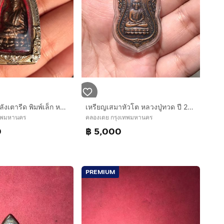
หลวงปู่ทวด หลังเตารีด พิมพ์เล็ก หน้าแหงน เนื้อนวะ ปี 2505 ผิวเดิม ออกสีรุ้ง มันเงา มีเนื้อทองคำที่ยังไม่แตก เป็นจุดๆ ตอนหล่อช่อ กระจายอยู่ตา
เหรียญเสมาหัวโต หลวงปู่ทวด ปี 2505 ออกวัดมหาธาตุ กทม. เนื้อทองแดง เดิมๆแห้งๆ พื้นผิวเหรียญ ด้านหน้า หลังจะมีเสี้ยนสายฝน เป็นเส้นในแนวดิ่งหลา
เทพมหานคร
คลองเตย กรุงเทพมหานคร
0
฿ 5,000
PREMIUM