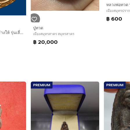
เมืองสมุทรปรา
฿ 600
ปู่ทวด
เหรียญหลวงปู่ทวด วัดช้างให้ รุ่นเลื่อนสมณศักดิ์ ปี 08 กะไหล่ทอง(เปียกทอง) แจกกรรมการ
เมืองสมุทรสาคร สมุทรสาคร
฿ 20,000
PREMIUM
PREMIUM