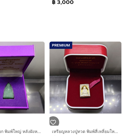
฿ 3,000
PREMIUM
หลวงปู่ทวดหยก พิมพ์ใหญ่ หลังฝังหมุดทองคำแท้ วัดพะโคะ จ. สงขลา ปี 2543 พร้อมกล่องเดิม จัดสร้างโดย สมาคมชาวเพชรบุรี
เหรียญหลวงปู่ทวด พิมพ์สี่เหลี่ยมใหญ่ เนื้อเงิน รุ่นมงคลบารมี วัดประสาทบุญญาวาส พ.ศ.2545 กล่องเดิม