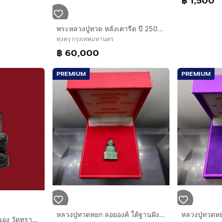
฿ 1,500
พระหลวงปู่ทวด หลังเตารีด ปี 2505 รุ่นพิมพ์กลาง หน้าใหญ่ ปั้มซ้ำ เนื้อเหลือง เนื้อแห้ง ผิวเดิมๆ ลอยปั้มซ้ำด้านหน้า ชัดเจน ขอบข้างมีรอยแต่งตะไ
ทุ่งครุ กรุงเทพมหานคร
฿ 60,000
PREMIUM
PREMIUM
หลวงปู่ทวดหยก ลอยองค์ ใต้ฐานฝังหมุดทองคำแท้ วัดพะโคะ จ. สงขลา ปี 2543 พร้อมกล่องเดิม จัดสร้างโดย สมาคมชาวเพชรบุรี
หลวงปู่ทวดลอยองค์ อ.นอง วัดทรายขาง ปี 2541