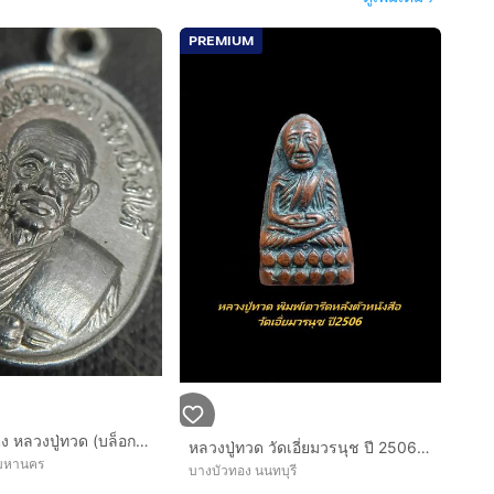
PREMIUM
เหรียญเม็ดแตง หลวงปู่ทวด (บล็อกห้าชาย) 2522
หลวงปู่ทวด วัดเอี่ยมวรนุช ปี 2506 เลข ๑
พมหานคร
บางบัวทอง นนทบุรี