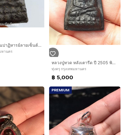
หลวงปู่ทวด รุ่นปาฏิหารย์ลายเซ็นต์ พิมพ์เตารีด หลังฝังโลหิตธาตุ วัดห้วยมงคล ปี49
พมหานคร
หลวงปู่ทวด หลังเตารีด ปี 2505 พิมพ์ใหญ่ปีกว้าง ปั้มซ้ำ เนื้อทองผสม รมดำ ผิวสองสี เดิมๆออกสีดำอมแดง สวยๆ คมๆ มีคราบดินเบ้า ด้านหลังมีรอยตะไบ
ทุ่งครุ กรุงเทพมหานคร
฿ 5,000
PREMIUM