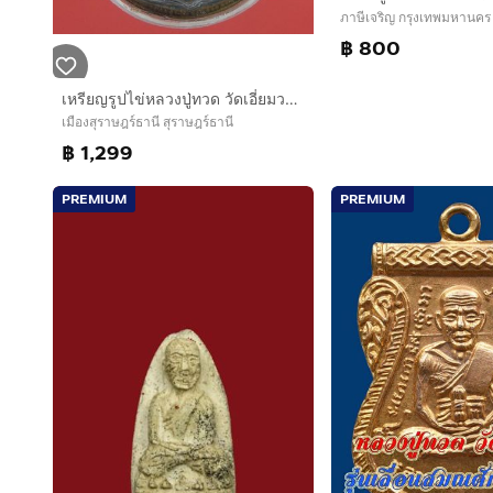
ภาษีเจริญ กรุงเทพมหานคร
฿ 800
เหรียญรูปไข่หลวงปู่ทวด วัดเอี่ยมวรนุช กทม. ปี2506
เมืองสุราษฎร์ธานี สุราษฎร์ธานี
฿ 1,299
PREMIUM
PREMIUM