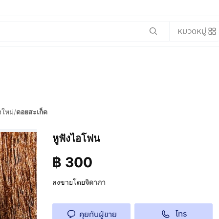
หมวดหมู่
งใหม่
/
ดอยสะเก็ด
หูฟังไอโฟน
฿
300
ลงขายโดย
จิดาภา
โทร
คุยกับผู้ขาย