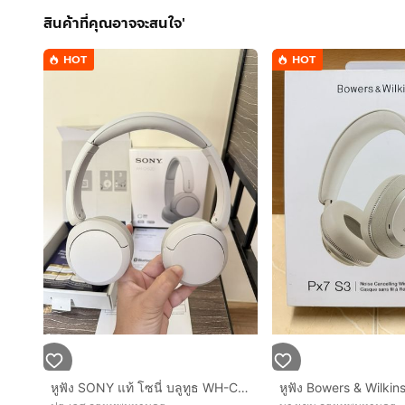
สินค้าที่คุณอาจจะสนใจ'
HOT
HOT
หูฟัง SONY แท้ โซนี่ บลูทูธ WH-CH520 headphone มือ 2 สภาพ 80%