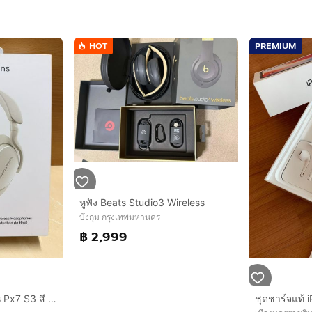
HOT
PREMIUM
หูฟัง Beats Studio3 Wireless
บึงกุ่ม กรุงเทพมหานคร
฿ 2,999
หูฟัง Bowers & Wilkins Px7 S3 สี Canvas White สภาพสวย 99% ไร้ริ้วรอย