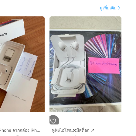
ดูเพิ่มเติม
ชุดชาร์จแท้ iPhone จากกล่อง iPhone iPad หูฟัง Samsung Oppo LG สภาพใหม่ๆ
หูฟังไอโฟน❌มีสต็อก 📌