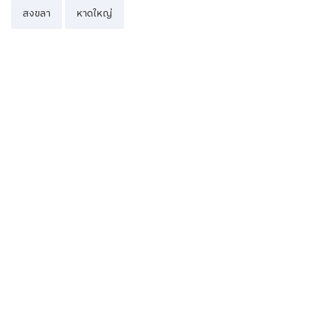
สงขลา
หาดใหญ่