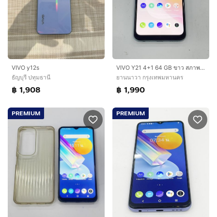
VIVO y12s
VIVO Y21 4+1 64 GB ขาว สภาพสวย ไม่เคยซ่อม แบตนาน ราคาถูกใจ
ธัญบุรี ปทุมธานี
ยานนาวา กรุงเทพมหานคร
฿ 1,908
฿ 1,990
PREMIUM
PREMIUM