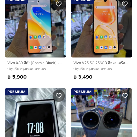
Vivo X80 สีดำ(Cosmic Black) เครื่องศูนย์ สภาพสวยมาก จอ6.78นิ้ว แรม12รอม256 Dimensity9000 กล้องเลนส์ Zeiss optics 50ล้าน(3ตัว)🔥🔥
Vivo V25 5G 256GB สีทอง เครื่องศูนย์ สภาพสวย จอ6.44นิ้ว แรม8รอม256 กล้อง64ล้าน(3ตัว)🔥🔥
ปทุมวัน กรุงเทพมหานคร
ปทุมวัน กรุงเทพมหานคร
฿ 5,900
฿ 3,490
PREMIUM
PREMIUM