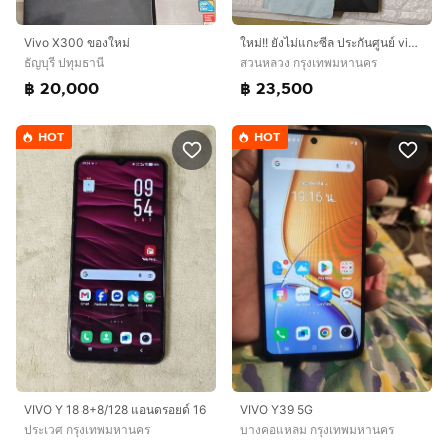
ใหม่!! ยังไม่แกะซีล ประกันศูนย์ vivo X300 (12+256G) โทรศัพท์มือถือ Dimensity 9500 กล้องหลัก 200MP ZEISS, OriginOS 6, ชาร์จไว 90W+ชาร์จไร้สาย 40Wสี helo pink
Vivo X300 ของใหม่
สวนหลวง กรุงเทพมหานคร
ธัญบุรี ปทุมธานี
฿ 23,500
฿ 20,000
HOT
HOT
VIVO Y 18 8+8/128 แอนดรอยด์ 16
VIVO Y39 5G
ประเวศ กรุงเทพมหานคร
บางคอแหลม กรุงเทพมหานคร