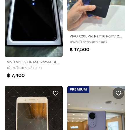
VIVO X200Pro Ram16 Rom512gb แบตเตอรี่96และ99
บางกะปิ กรุงเทพมหานคร
฿ 17,500
VIVO V60 5G (RAM 12/256GB) สี Mist Gray สภาพนางฟ้า อุปกรณ์ครบพร้อมกล่อง แถมหูฟังบลูทูธ
เมืองศรีสะเกษ ศรีสะเกษ
฿ 7,400
PREMIUM