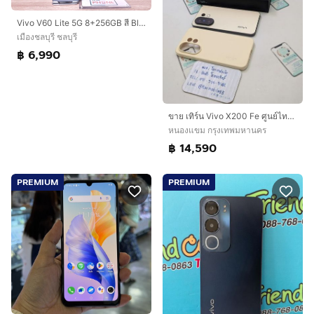
Vivo V60 Lite 5G 8+256GB สี Black เครื่องสวย ราคาเพียง 6,990.- มีประกันร้าน 60วัน
เมืองชลบุรี ชลบุรี
฿ 6,990
ขาย เทิร์น Vivo X200 Fe ศูนย์ไทย สภาพใหม่เอี่ยม อุปกรณ์ครบยกกล่อง ประกันยาว ถึงปี 70 เพียง 14,590 บาท ครับ
หนองแขม กรุงเทพมหานคร
฿ 14,590
PREMIUM
PREMIUM