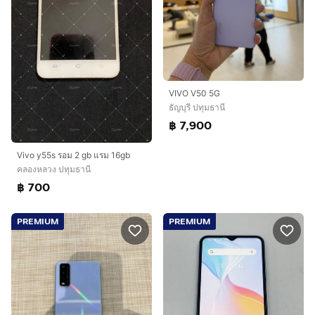
VIVO V50 5G
ธัญบุรี ปทุมธานี
฿ 7,900
Vivo y55s รอม 2 gb แรม 16gb
คลองหลวง ปทุมธานี
฿ 700
PREMIUM
PREMIUM