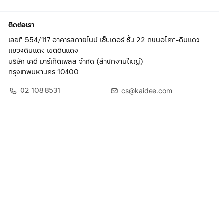
ติดต่อเรา
เลขที่ 554/117 อาคารสกายไนน์ เซ็นเตอร์ ชั้น 22 ถนนอโศก-ดินแดง
แขวงดินแดง เขตดินแดง
บริษัท เคดี มาร์เก็ตเพลส จำกัด (สำนักงานใหญ่)
กรุงเทพมหานคร 10400
02 108 8531
cs@kaidee.com
ติดตามเรา
เพื่อประสบการณ์ใช้งานที่ดีขึ้น
© 2568 บริษัท เคดี มาร์เก็ตเพลส จำกัด