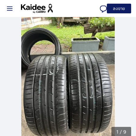
ลงขาย
1
/
9