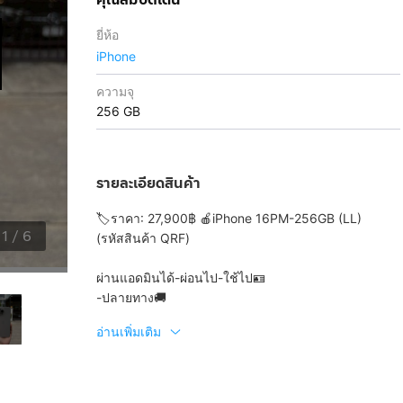
ยี่ห้อ
iPhone
ความจุ
256 GB
รายละเอียดสินค้า
🏷️ราคา: 27,900฿ 🍎iPhone 16PM-256GB (LL)
1
/
6
(รหัสสินค้า QRF)
ผ่านแอดมินได้-ผ่อนไป-ใช้ไป🪪
-ปลายทาง🚚
อ่านเพิ่มเติม