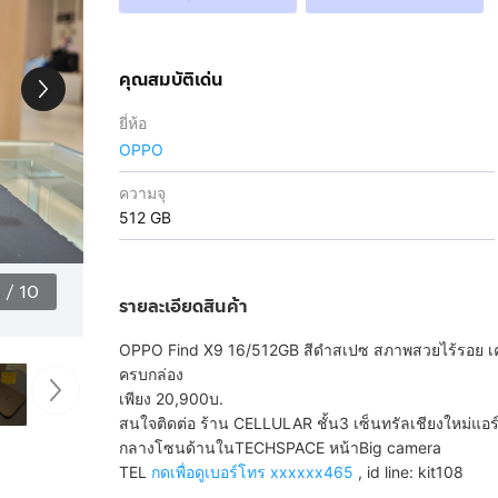
คุณสมบัติเด่น
ยี่ห้อ
OPPO
ความจุ
512 GB
1
/
10
รายละเอียดสินค้า
OPPO Find X9 16/512GB สีดำสเปซ สภาพสวยไร้รอย เครื
ครบกล่อง
เพียง 20,900บ.
สนใจติดต่อ ร้าน CELLULAR ชั้น3 เซ็นทรัลเชียงใหม่แอร
กลางโซนด้านในTECHSPACE หน้าBig camera
TEL
กดเพื่อดูเบอร์โทร xxxxxx465
, id line: kit108