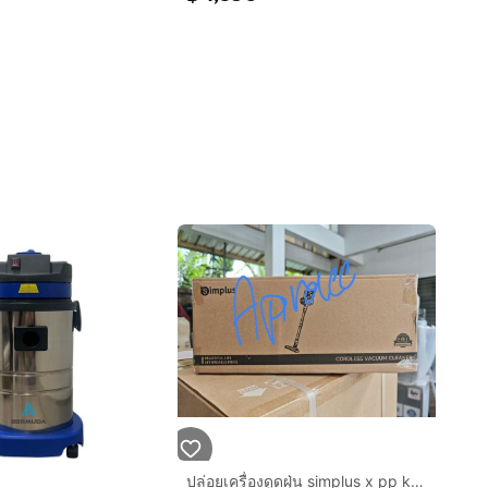
ปล่อยเครื่องดูดฝุ่น simplus x pp krit แรงดูด17000pa ประกันศูนย์ ใหม่ยังไม่แกะกล่อง