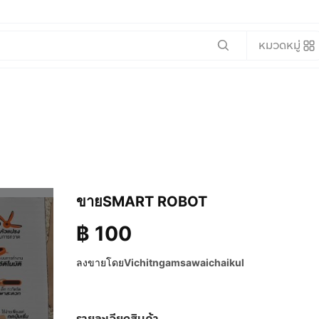
หมวดหมู่
ขายSMART ROBOT
฿
100
ลงขายโดย
Vichitngamsawaichaikul
รายละเอียดสินค้า