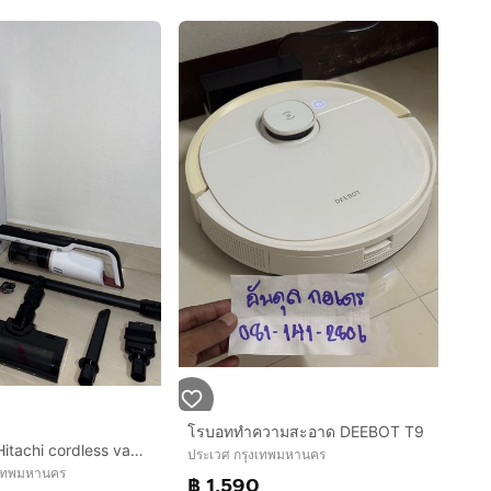
โรบอททำความสะอาด DEEBOT T9
เครื่องดูดฝุ่น Hitachi cordless vacuum
ประเวศ กรุงเทพมหานคร
งเทพมหานคร
฿ 1,590