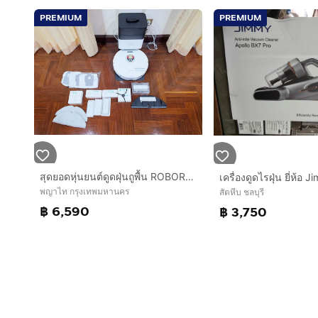
PREMIUM
PREMIUM
สุดยอดหุ่นยนต์ดูดฝุ่นถูพื้น ROBOROCK S8+ แปรงปัดคู่ มี Dock ดูดฝุ่น รุ่นนี้เป็นรุ่นสุดท้ายสร้างชื่อที่ใช้ดีมากๆ ซื้อมาเกือบสามหมื่น ขายถูก
พญาไท กรุงเทพมหานคร
สัตหีบ ชลบุรี
฿ 6,590
฿ 3,750