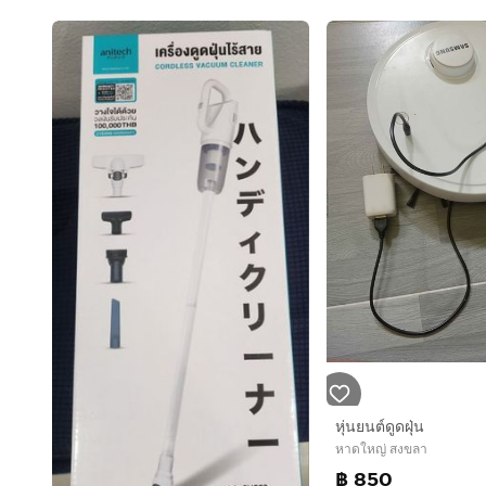
หุ่นยนต์ดูดฝุ่น
หาดใหญ่ สงขลา
฿ 850