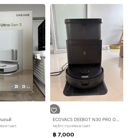
ุ่นยนต์
ECOVACS DEEBOT N30 PRO OMNI หุ่นยนต์ดูดฝุ่น ถูพื้น อัจฉริยะ สถานี All-In-One
เทพมหานคร
จตุจักร กรุงเทพมหานคร
฿ 7,000