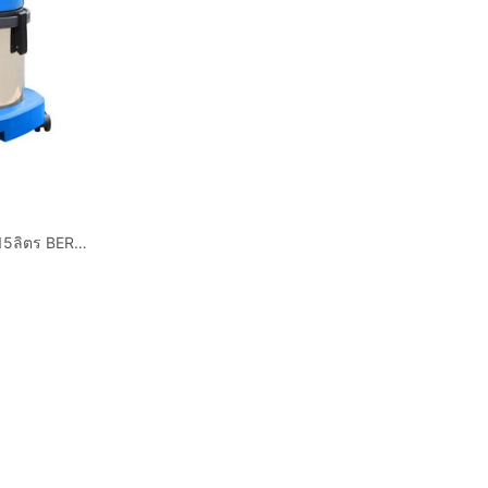
เครื่องดูดฝุ่น 1มอเตอร์ 15ลิตร BERMUDA B115