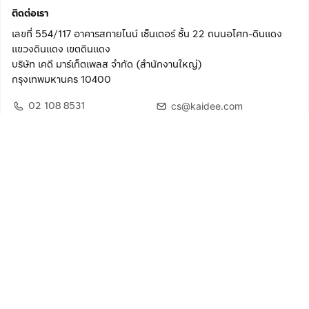
ติดต่อเรา
เลขที่ 554/117 อาคารสกายไนน์ เซ็นเตอร์ ชั้น 22 ถนนอโศก-ดินแดง
แขวงดินแดง เขตดินแดง
บริษัท เคดี มาร์เก็ตเพลส จำกัด (สำนักงานใหญ่)
กรุงเทพมหานคร 10400
02 108 8531
cs@kaidee.com
ติดตามเรา
เพื่อประสบการณ์ใช้งานที่ดีขึ้น
© 2568 บริษัท เคดี มาร์เก็ตเพลส จำกัด