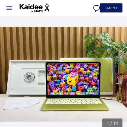
ลงขาย
1
/
14