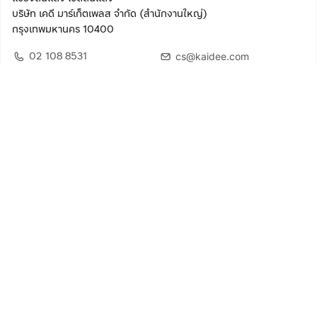
บริษัท เคดี มาร์เก็ตเพลส จำกัด (สำนักงานใหญ่)
กรุงเทพมหานคร 10400
02 108 8531
cs@kaidee.com
ติดตามเรา
เพื่อประสบการณ์ใช้งานที่ดีขึ้น
© 2568 บริษัท เคดี มาร์เก็ตเพลส จำกัด