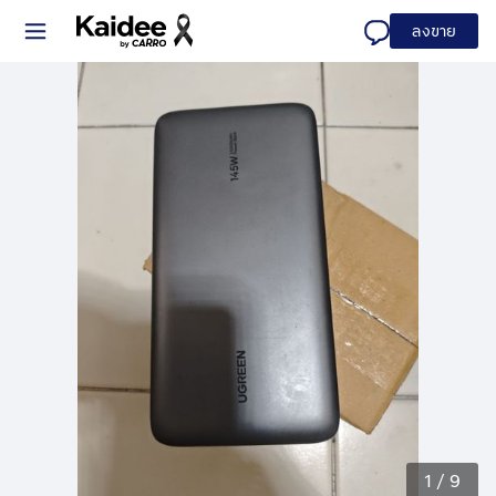
ลงขาย
1
/
9