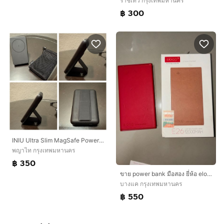
ราชเทวี กรุงเทพมหานคร
฿ 300
INIU Ultra Slim MagSafe Powerbank 5500mAh 20W Fast Charge Foldable Stand, Like New Warranty
พญาไท กรุงเทพมหานคร
฿ 350
ขาย power bank มือสอง ยี่ห้อ eloop
บางแค กรุงเทพมหานคร
฿ 550