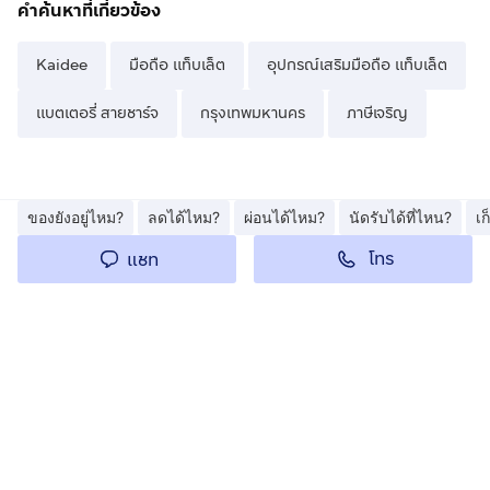
คำค้นหาที่เกี่ยวข้อง
Kaidee
มือถือ แท็บเล็ต
อุปกรณ์เสริมมือถือ แท็บเล็ต
แบตเตอรี่ สายชาร์จ
กรุงเทพมหานคร
ภาษีเจริญ
ของยังอยู่ไหม?
ลดได้ไหม?
ผ่อนได้ไหม?
นัดรับได้ที่ไหน?
เ
โทร
แชท