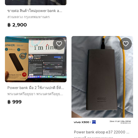
ขายต่อ สินค้าใหม่power bank anker สำหรับlaptop ของแท้ ซื้อมาผิด
สวนหลวง กรุงเทพมหานคร
฿ 2,900
Power bank มือ 2 ใช้งานปกติ ยี่ห้อ Anker รุ่น PowerCore Speed 20000 PD อยู่ อยุธยานัดรับตลาดเจ้าพรหม Spec จ่ายไฟตามภาพ
พระนครศรีอยุธยา พระนครศรีอยุธยา
฿ 999
Power bank eloop e37 22000 mah สภาพดี ใช้งานปกติ ไม่ชาร์จเร็วกับเครื่องรุ่นใหม่ๆ วัตต์สูงๆ ไม่มีกล่อง อุปกรณ์มีแค่ตัวเครื่อง ขาย 300 บาทรวมส่งครับ