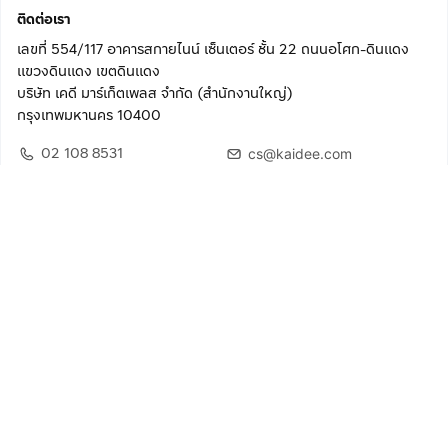
ติดต่อเรา
เลขที่ 554/117 อาคารสกายไนน์ เซ็นเตอร์ ชั้น 22 ถนนอโศก-ดินแดง
แขวงดินแดง เขตดินแดง
บริษัท เคดี มาร์เก็ตเพลส จำกัด (สำนักงานใหญ่)
กรุงเทพมหานคร 10400
02 108 8531
cs@kaidee.com
ติดตามเรา
เพื่อประสบการณ์ใช้งานที่ดีขึ้น
© 2568 บริษัท เคดี มาร์เก็ตเพลส จำกัด