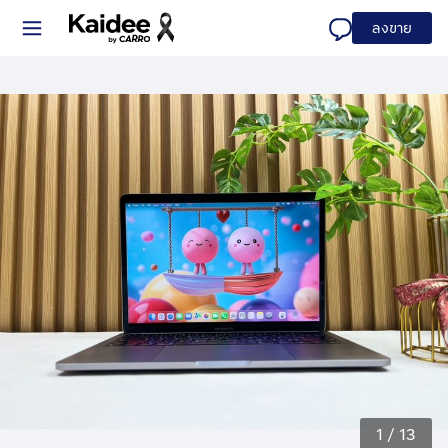
ลงขาย
1
/
13