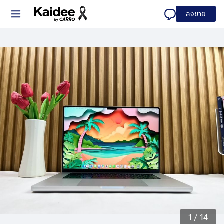
ลงขาย
1
/
14