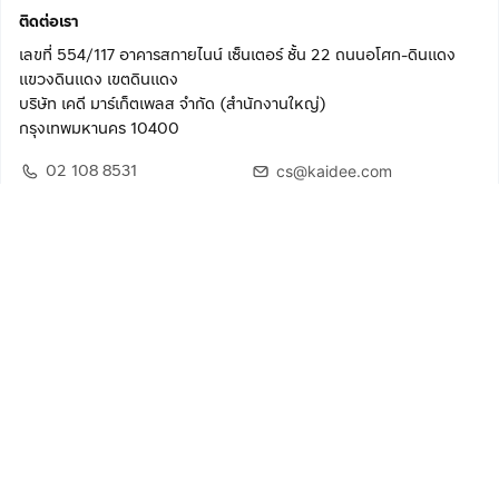
ติดต่อเรา
เลขที่ 554/117 อาคารสกายไนน์ เซ็นเตอร์ ชั้น 22 ถนนอโศก-ดินแดง
แขวงดินแดง เขตดินแดง
บริษัท เคดี มาร์เก็ตเพลส จำกัด (สำนักงานใหญ่)
กรุงเทพมหานคร 10400
02 108 8531
cs@kaidee.com
ติดตามเรา
เพื่อประสบการณ์ใช้งานที่ดีขึ้น
© 2568 บริษัท เคดี มาร์เก็ตเพลส จำกัด