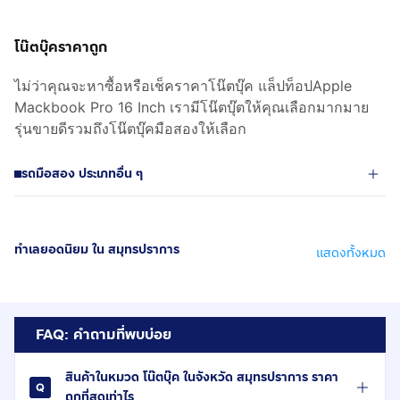
โน๊ตบุ๊คราคาถูก
ไม่ว่าคุณจะหาซื้อหรือเช็คราคาโน๊ตบุ๊ค แล็ปท็อปApple
Mackbook Pro 16 Inch เรามีโน๊ตบุ๊ตให้คุณเลือกมากมาย
รุ่นขายดีรวมถึงโน๊ตบุ๊คมือสองให้เลือก
รถมือสอง ประเภทอื่น ๆ
ทำเลยอดนิยม ใน สมุทรปราการ
แสดงทั้งหมด
FAQ: คำถามที่พบบ่อย
สินค้าในหมวด โน๊ตบุ๊ค ในจังหวัด สมุทรปราการ ราคา
ถูกที่สุดเท่าไร