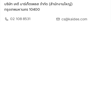
บริษัท เคดี มาร์เก็ตเพลส จำกัด (สำนักงานใหญ่)
กรุงเทพมหานคร 10400
02 108 8531
cs@kaidee.com
ติดตามเรา
เพื่อประสบการณ์ใช้งานที่ดีขึ้น
© 2568 บริษัท เคดี มาร์เก็ตเพลส จำกัด