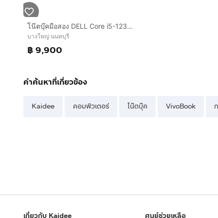
โน๊ตบุ๊คมือสอง DELL Core i5-1235U จอ14”FHD แรม8+NVMe512+การ์ดจอ Iris+วินโดว์แท้
บางใหญ่ นนทบุรี
฿ 9,900
คำค้นหาที่เกี่ยวข้อง
Kaidee
คอมพิวเตอร์
โน๊ตบุ๊ค
VivoBook
ก
เกี่ยวกับ Kaidee
ศูนย์ช่วยเหลือ