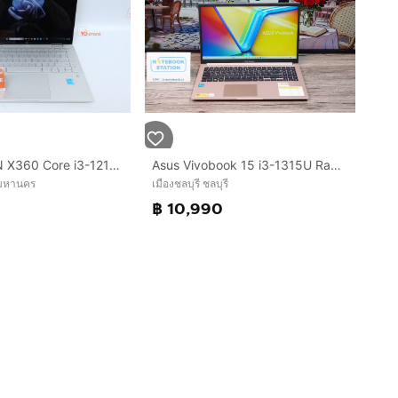
HP PAVILION X360 Core i3-1215U RAM8.512GB
Asus Vivobook 15 i3-1315U Ram8 SSD512 15.6นิ้ว FHD จอใหญ่ภาพคมชัด สเปคดี ทำงานเก่ง เครื่องพร้อมใช้งาน ขายเพียง 10,990.- มีประกันศูนย์
พมหานคร
เมืองชลบุรี ชลบุรี
฿ 10,990