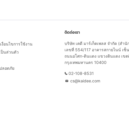
ติดต่อเรา
บริษัท เคดี มาร์เก็ตเพลส จำกัด (สำน
งื่อนไขการใช้งาน
เลขที่ 554/117 อาคารสกายไนน์ เซ็นเ
็นส่วนตัว
ถนนอโศก-ดินแดง แขวงดินแดง เขต
กรุงเทพมหานคร 10400
ยปลอดภัย
02-108-8531
cs@kaidee.com