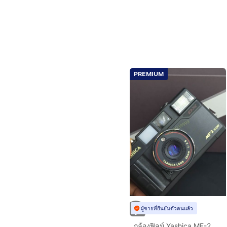
PREMIUM
ผู้ขายที่ยืนยันตัวตนแล้ว
กล้องฟิลม์ Yashica MF-2 Super เลนส์ 35mm มีแฟลชในตัว