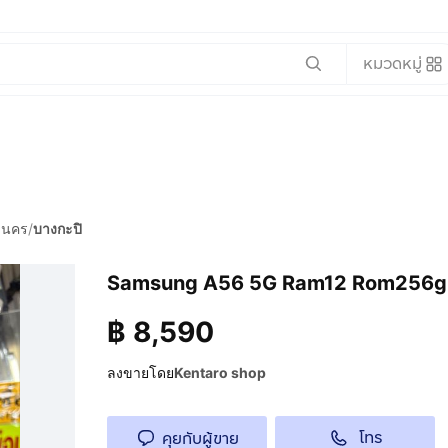
หมวดหมู่
านคร
/
บางกะปิ
Samsung A56 5G Ram12 Rom256gb มี
฿
8,590
ลงขายโดย
Kentaro shop
โทร
คุยกับผู้ขาย