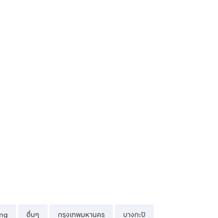
ng
อื่นๆ
กรุงเทพมหานคร
บางกะปิ