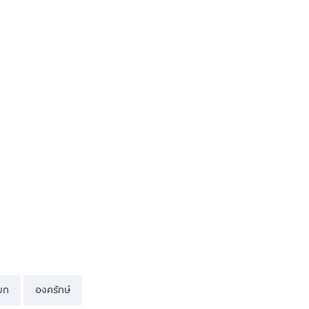
ยก
องครักษ์