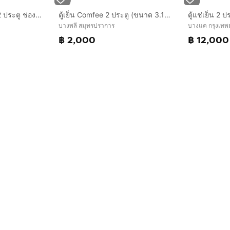
ขายตู้เย็น Panasonic 2 ประตู ช่องแช่แข็งล่าง ขนาด 14.4 คิว 407 ลิตร
ตู้เย็น Comfee 2 ประตู (ขนาด 3.1 คิว): แยกโซนช่องแช่แข็งและช่องทำความเย็น
บางพลี สมุทรปราการ
บางแค กรุงเท
฿ 2,000
฿ 12,000