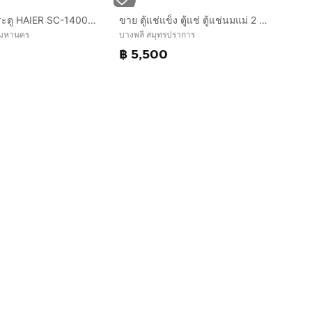
ตู้แช่เย็น 2 ประตู HAIER SC-1400PCS2-LS V4
ขาย ตู้แช่แข็ง ตู้แช่ ตู้แช่นมแม่ 2 ระบบ (สภาพใหม่มาก)
พมหานคร
บางพลี สมุทรปราการ
฿ 5,500