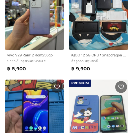
vivo V29 Ram12 Rom256gb
iQOO 12 5G CPU : Snapdragon 8 Gen 3 จอ 6.78 นิ้วกล้องหน้า 16MP กล้องหลัง 50MP+64MP+50MP 512+16+16 GB
บางกะปิ กรุงเทพมหานคร
ลำลูกกา ปทุมธานี
฿ 5,900
฿ 9,900
PREMIUM