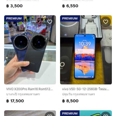
฿ 3,500
฿ 6,550
PREMIUM
PREMIUM
VIVO X200Pro Ram16 Rom512gb แบตเตอรี่96และ99
vivo V50-5G-12-256GB-ใหม่มาก
บางกะปิ กรุงเทพมหานคร
ปทุมวัน กรุงเทพมหานคร
฿ 17,500
฿ 8,500
PREMIUM