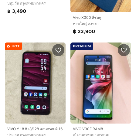
ปทุมวัน กรุงเทพมหานคร
฿ 3,490
Vivo X300 สีชมพู
หาดใหญ่ สงขลา
฿ 23,900
HOT
PREMIUM
VIVO Y 18 8+8/128 แอนดรอยด์ 16
VIVO V30E RAM8
ประเวศ กรุงเทพมหานคร
เมืองนครพนม นครพนม