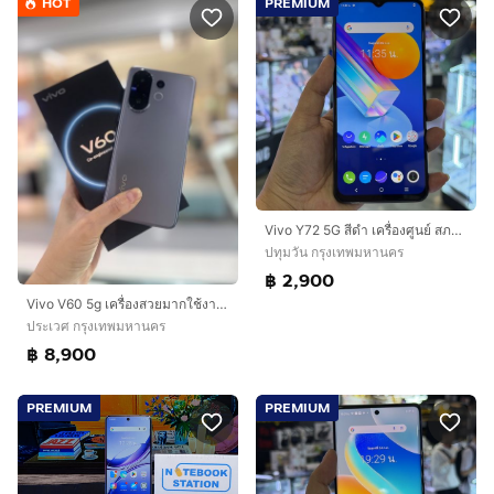
HOT
PREMIUM
Vivo Y72 5G สีดำ เครื่องศูนย์ สภาพสวยมากๆ จอ6.58นิ้ว แรม8รอม128 Dimensity700 กล้อง64ล้าน(3ตัว)🔥🔥
ปทุมวัน กรุงเทพมหานคร
฿ 2,900
Vivo V60 5g เครื่องสวยมากใช้งานปกติทุกอย่าง
ประเวศ กรุงเทพมหานคร
฿ 8,900
PREMIUM
PREMIUM