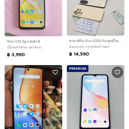
ขาย เทิร์น Vivo X200 Fe ศูนย์ไทย สภาพใหม่เอี่ยม อุปกรณ์ครบยกกล่อง ประกันยาว ถึงปี 70 เพียง 14,590 บาท ครับ
Vivo V25 5g แรม8+8
หนองแขม กรุงเทพมหานคร
เมืองนครพนม นครพนม
฿ 14,590
฿ 3,990
PREMIUM