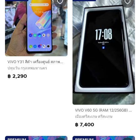
ViVO Y31 สีดำ เครื่องศูนย์ สภาพสวยมากๆ จอมีรอยขนแมว จอ6.58นิ้ว แรม8รอม128 Snap662 กล้อง48ล้าน(3ตัว)🔥🔥
ปทุมวัน กรุงเทพมหานคร
฿ 2,290
VIVO V60 5G (RAM 12/256GB) สี Mist Gray สภาพนางฟ้า อุปกรณ์ครบพร้อมกล่อง แถมหูฟังบลูทูธ
เมืองศรีสะเกษ ศรีสะเกษ
฿ 7,400
PREMIUM
PREMIUM