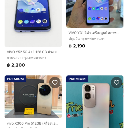
ViVO Y31 สีดำ เครื่องศูนย์ สภาพสวย หลังมีรอยเคส จอมีจุดไบร์ทล่างเล็กๆ จอ6.58นิ้ว แรม8รอม128 Snap662 กล้อง48ล้าน(3ตัว)🥰🥰
ปทุมวัน กรุงเทพมหานคร
฿ 2,190
VIVO Y52 5G 4+1 128 GB ม่วง สแกนหน้าได้ แบตนาน ราคาถูกใจ
ยานนาวา กรุงเทพมหานคร
฿ 2,200
PREMIUM
PREMIUM
vivo X300 Pro 512GB เครื่องนอก สภาพสวยมาก ประกัน2เดือนกว่า ครบกล่อง