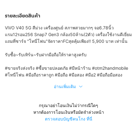
รายละเอียดสินค้า
ViVO V40 5G สีม่วง เครื่องศูนย์ สภาพสวยมากๆ จอ6.78นิ้ว
แรม12รอม256 Snap7 Gen3 กล้อง50ล้าน(2ตัว) เครื่องใช้งานดีเยี่ยม
แถมที่ชาร์จ "โทนี่โฟน"จัดราคาFCสุดคุ้มเพียง!! 5,900 บาท เท่านั้น
รับซื้อ~รับเทิร์น~รับฝากมือถือให้ราคาสูงครับ
#ขายจริงส่งจริง #ซื้อขายปลอดภัย #มีหน้าร้าน #otm2handmobile
#โทนี่โฟน #มือถือราคาถูก #มือถือ #มือสอง #มือ2 #มือถือมือสอง
อ่านเพิ่มเติม
กรุณาอย่าโอนเงินไม่ว่ากรณีใดๆ
หากต้องการโอนเงินหรือมัดจำล่วงหน้า
ตรวจสอบบัญชีคนโกง ที่นี่