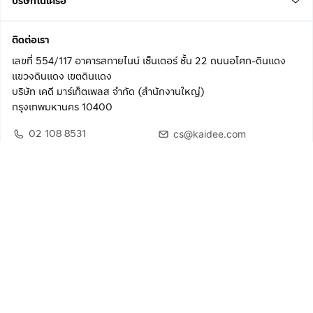
บริษัทในเครือ
ติดต่อเรา
เลขที่ 554/117 อาคารสกายไนน์ เซ็นเตอร์ ชั้น 22 ถนนอโศก-ดินแดง
แขวงดินแดง เขตดินแดง
บริษัท เคดี มาร์เก็ตเพลส จำกัด (สำนักงานใหญ่)
กรุงเทพมหานคร 10400
02 108 8531
cs@kaidee.com
ติดตามเรา
เพื่อประสบการณ์ใช้งานที่ดีขึ้น
© 2568 บริษัท เคดี มาร์เก็ตเพลส จำกัด