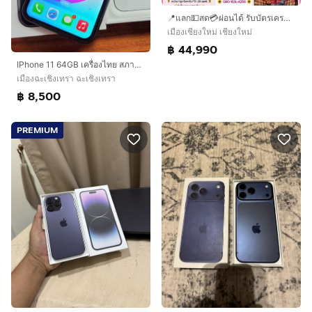
📍แลก💵สด💳ผ่อนได้ รับบัตรเครดิต รับสแกน Spay later💳iPhone 17 promax สีส้ม👉🏻256gb🍒แบต 100% รอบชาร์จ 94🍒เครื่องสวยสภาพดี🍒ประกัน Care+ 13/11/70🍒ใช้งานดีปกติ🍒มีเครื่อ
เมืองเชียงใหม่ เชียงใหม่
฿ 44,990
IPhone​ 11 64GB​ เครื่องไทย​ สภาพสวยไร้​รอย​ การใช้งานปกติ​ทุกอย่าง
เมืองฉะเชิงเทรา ฉะเชิงเทรา
฿ 8,500
PREMIUM