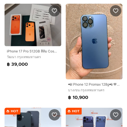
iPhone 17 Pro 512GB สีส้ม Cosmic Orange เครื่องศูนย์สภาพสวยกริ๊ป แบต 93 เปอ อุปกรณ์ครบ ยังไม่ได้ใช้
วัฒนา กรุงเทพมหานคร
฿ 39,000
📲I Phone 12 Promax 128g📲 💙สีบลู💙✅เครื่องสวย 99.98% สภาพนางฟ้า✅เครื่องศูนย์ไทย✅ใช้งานได้ปกติทุกอย่าง✅มีกล่องชุดชาร์ตใหม่ให้✅ติดฟิล์มกระจกกันรอยหน้าจอแ
บางเขน กรุงเทพมหานคร
฿ 10,900
HOT
HOT