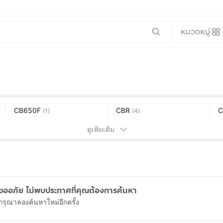
หมวดหมู่
CB650F
CBR
C
(
1
)
(
4
)
Giorno+
MSX
N
(
1
)
(
5
)
ดูเพิ่มเติม
Wave
รุ่นอื่นๆ
(
7
)
(
2
)
ขออภัย ไม่พบประกาศที่คุณต้องการค้นหา
กรุณาลองค้นหาใหม่อีกครั้ง