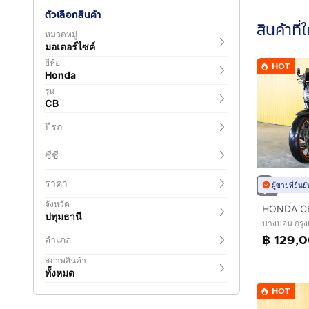
ตัวเลือกสินค้า
สินค้าที่
หมวดหมู่
มอเตอร์ไซค์
ยี่ห้อ
HOT
Honda
รุ่น
CB
ปีรถ
ซีซี
ราคา
ผู้ขายที่ยืน
จังหวัด
ปทุมธานี
บางบอน กรุ
฿ 129,
อำเภอ
สภาพสินค้า
ทั้งหมด
HOT