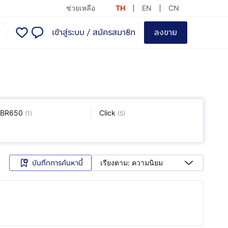
ช่วยเหลือ
TH
EN
CN
เข้าสู่ระบบ
/
สมัครสมาชิก
ลงขาย
BR650
Click
(
1
)
(
5
)
ova
PCX
(
1
)
(
7
)
บันทึกการค้นหานี้
เรียงตาม: ความนิยม