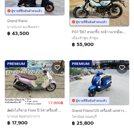
ผู้ขายที่ยืนยันตัวตนแล้ว
Grand filano
ผู้ขายที่ยืนยันตัวตนแล้ว
บางปะกง ฉะเชิงเทรา
PG1 ปี67 สวยกริ๊ป รถจ้าวแรกมือเดียวออกห้าง ดาวน์ 3900 ไม่ใช้คนค้ำ ผ่อนสบายๆ จร้า
฿ 43,500
เมืองลำพูน ลำพูน
฿ 55,900
PREMIUM
PREMIUM
ผู้ขายที่ยืนยันตัวตนแล้ว
🛵ยังไงก็ขาย Fiore ปี 54 เครื่องดี สีสวย สตาร์ทมือ เล่มชุดโอนครบ+เปลี่ยนถ่ายน้ำมันเครื่องฟรี ขายตามสภาพ ส่งฟรี 30 กม.
Grand Filano125 เครื่องดี เอกสารครบ
บางบ่อ สมุทรปราการ
ไทรน้อย นนทบุรี
฿ 17,900
฿ 25,800