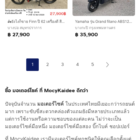
🛵ยังไงก็ขาย Finn ปี 62 เครื่องดี สีสวย สตาร์ทมือ เล่มชุดโอนครบ+เปลี่ยนถ่ายน้ำมันเครื่องฟรี ส่งฟรี30 ก.ม
Yamaha รุ่น Grand filano ABS125cc ปี 2019สตาร์ทมือ
บางบ่อ สมุทรปราการ
บางกะปิ กรุงเทพมหานคร
฿ 27,900
฿ 35,900
1
2
3
4
5
ซื้อ มอเตอร์ไซค์ ที่ MocyKaidee ดีกว่า
ปัจจุบันจำนวน
มอเตอร์ไซค์
ในประเทศไทยมีเยอะกว่ารถยนต์
มาก เพราะขับขี่สะดวกคล่องตัวแถมยังมีหลายประเภทแล้ว
แต่การใช้งานหรือความชอบของแต่ละคน ไม่ว่าจะเป็น
มอเตอร์ไซค์มือหนึ่ง มอเตอร์ไซค์มือสอง บิ๊กไบค์ ชอปเปอร์
ที่ MocyKaidee เรามีมอเตอร์ไซค์ทุกชนิดให้คุณเลือกตั้งแต่