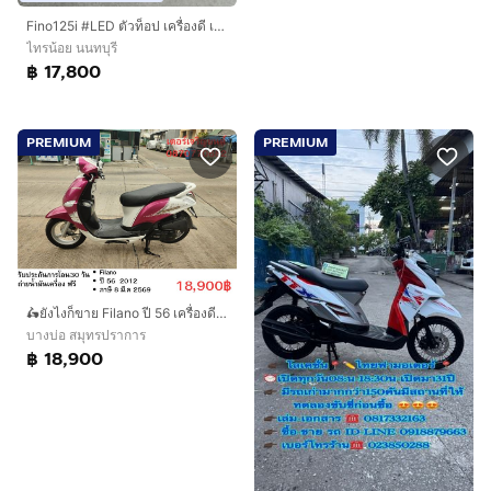
Fino125i #LED ตัวท็อป เครื่องดี เอกสารครบ
ไทรน้อย นนทบุรี
฿ 17,800
PREMIUM
PREMIUM
🛵ยังไงก็ขาย Filano ปี 56 เครื่องดี สีสวย สตาร์ทมือ เล่มชุดโอนครบ+เปลี่ยนถ่ายน้ำมันเครื่องฟรี ขายตามสภาพ ไม่มีส่งฟรี
บางบ่อ สมุทรปราการ
฿ 18,900