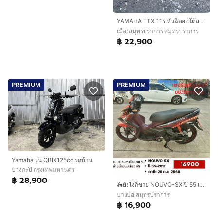
YAMAHA TTX 115 หัวฉีดออโต้สตาร์ทมือเครื่องดีมากสีสวยมากต้องมาดูของจริงมีสถานที่ให้ทดลองขับขี่ก่อนซื้อ
เมืองสมุทรปราการ สมุทรปราการ
฿ 22,900
PREMIUM
PREMIUM
Yamaha รุ่น QBIX125cc รถบ้าน
บางกะปิ กรุงเทพมหานคร
฿ 28,900
🛵ยังไงก็ขาย NOUVO-SX ปี 55 เครื่องดี สีสวย สตาร์ทมือ เล่มชุดโอนครบ+เปลี่ยนถ่ายน้ำมันเครื่องฟรี ขายตามสภาพไม่มีส่งฟรี
บางบ่อ สมุทรปราการ
฿ 16,900