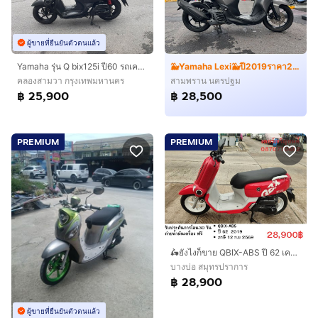
ผู้ขายที่ยืนยันตัวตนแล้ว
Yamaha รุ่น Q bix125i ปี60 รถเครื่องดี สภาพพร้อมใช้งานต้องมาลองครับ
🐳Yamaha Lexi🐳ปี2019ราคา28,500
คลองสามวา กรุงเทพมหานคร
สามพราน นครปฐม
฿ 25,900
฿ 28,500
PREMIUM
PREMIUM
🛵ยังไงก็ขาย QBIX-ABS ปี 62 เครื่องดี สีสวย สตาร์ทมือ กุญแจรีโมท เล่มชุดโอนครบ+เปลี่ยนถ่ายน้ำมันเครื่องฟรี ส่งฟรี30 ก.ม
บางบ่อ สมุทรปราการ
฿ 28,900
ผู้ขายที่ยืนยันตัวตนแล้ว