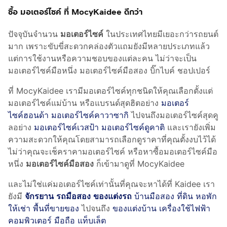
ซื้อ มอเตอร์ไซค์ ที่ MocyKaidee ดีกว่า
ปัจจุบันจำนวน
มอเตอร์ไซค์
ในประเทศไทยมีเยอะกว่ารถยนต์
มาก เพราะขับขี่สะดวกคล่องตัวแถมยังมีหลายประเภทแล้ว
แต่การใช้งานหรือความชอบของแต่ละคน ไม่ว่าจะเป็น
มอเตอร์ไซค์มือหนึ่ง มอเตอร์ไซค์มือสอง บิ๊กไบค์ ชอปเปอร์
ที่ MocyKaidee เรามีมอเตอร์ไซค์ทุกชนิดให้คุณเลือกตั้งแต่
มอเตอร์ไซค์แม่บ้าน หรือแบรนด์สุดฮิตอย่าง
มอเตอร์
ไซค์ฮอนด้า
มอเตอร์ไซค์คาวาซากิ
ไปจนถึงมอเตอร์ไซค์สุดคู
ลอย่าง
มอเตอร์ไซค์เวสป้า
มอเตอร์ไซค์ดูคาติ
และเรายังเพิ่ม
ความสะดวกให้คุณโดยสามารถเลือกดูราคาที่คุณตั้งงบไว้ได้
ไม่ว่าคุณจะเช็คราคามอเตอร์ไซค์ หรือหาซื้อมอเตอร์ไซค์มือ
หนึ่ง
มอเตอร์ไซค์มือสอง
ก็เข้ามาดูที่ MocyKaidee
และไม่ใช่แค่มอเตอร์ไซค์เท่านั้นที่คุณจะหาได้ที่ Kaidee เรา
ยังมี
จักรยาน
รถมือสอง
ของแต่งรถ
บ้านมือสอง ที่ดิน หอพัก
ให้เช่า พื้นที่ขายของ
ไปจนถึง
ของแต่งบ้าน
เครื่องใช้ไฟฟ้า
คอมพิวเตอร์
มือถือ แท็บเล็ต