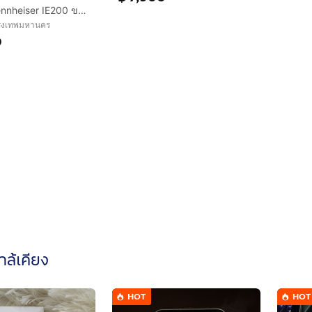
หูฟังIEM sennheiser​ IE200 ของแท้
ุงเทพมหานคร
0
ใกล้เคียง
HOT
HOT