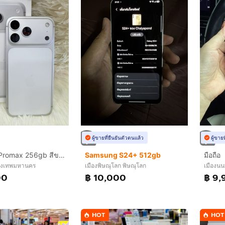
ผู้ขายที่ยืนยันตัวตนแล้ว
ผู้ขาย
Iphone 17Promax 256gb สีขาวเครื่องสวย ยกกล่อง เดิมๆสุขภาพแบต 94%ประกันเหลือ 30/11/2569อุปกรณ์ สายชาร์จแท้ กล่องเดิมเลขตรงกล่องนัดรับได้ รามอินทรา83 กม8 กม9
Samsung S24+ 512gb
มือถือ
รุงเทพมหานคร
เมืองพิษณุโลก พิษณุโลก
เมืองนนท
00
฿ 10,000
฿ 9,
HOT
HOT