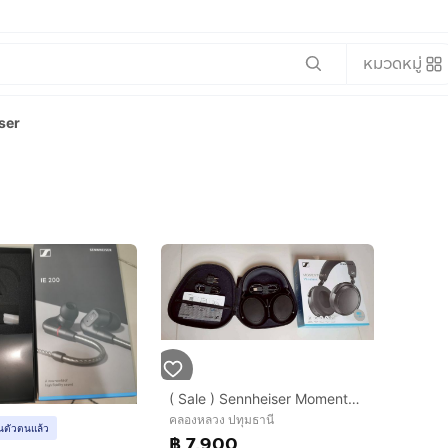
หมวดหมู่
ser
( Sale ) Sennheiser Momentum 4 Wireless หูฟังFull Size ระดับพรีเมี่ยม แท้จากเยอรมัน ลดเกินครึ่ง
คลองหลวง ปทุมธานี
ยันตัวตนแล้ว
฿ 7,900