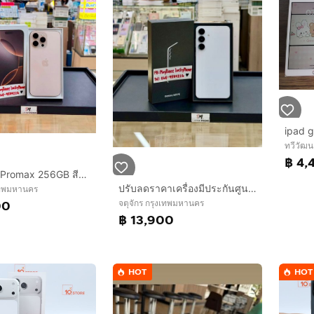
ipad g
ทวีวัฒ
฿ 4,
iPhone 16 Promax 256GB สีDesert สวยมากๆ
ปรับลดราคาเครื่องมีประกันศูนย์ สภาพสวยมากSamsung S25FE Ram8 Rom 128GB สีขาว
งเทพมหานคร
00
จตุจักร กรุงเทพมหานคร
฿ 13,900
HOT
HOT