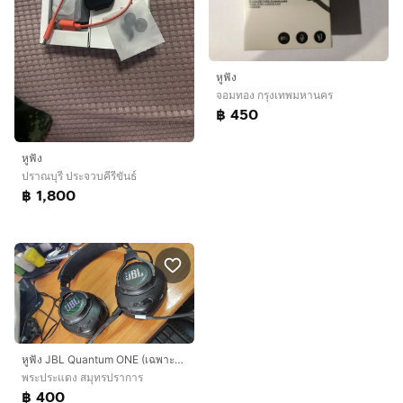
หูฟัง
จอมทอง กรุงเทพมหานคร
฿ 450
หูฟัง
ปราณบุรี ประจวบคีรีขันธ์
฿ 1,800
หูฟัง JBL Quantum ONE (เฉพาะตัวหูฟัง)
พระประแดง สมุทรปราการ
฿ 400