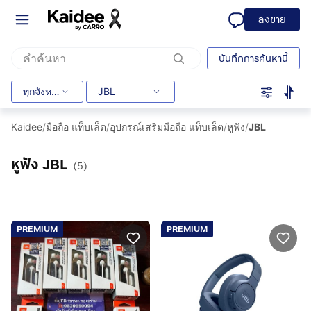
ลงขาย
บันทึกการค้นหานี้
ทุกจังหวัด
JBL
Kaidee
/
มือถือ แท็บเล็ต
/
อุปกรณ์เสริมมือถือ แท็บเล็ต
/
หูฟัง
/
JBL
หูฟัง JBL
(5)
PREMIUM
PREMIUM