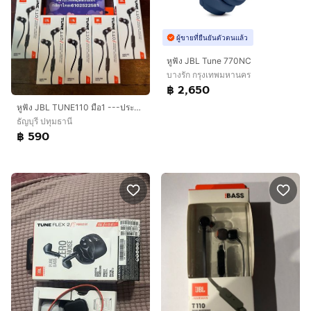
ผู้ขายที่ยืนยันตัวตนแล้ว
หูฟัง JBL Tune 770NC
บางรัก กรุงเทพมหานคร
฿ 2,650
หูฟัง JBL TUNE110 มือ1 ---ประกันมหาจักร 1ปี 3เดือน--- นัดรับ ช้วยลงประกันให้ได้ครับ
ธัญบุรี ปทุมธานี
฿ 590