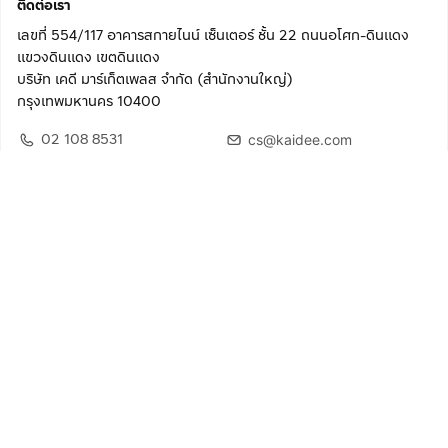
ติดต่อเรา
เลขที่ 554/117 อาคารสกายไนน์ เซ็นเตอร์ ชั้น 22 ถนนอโศก-ดินแดง
แขวงดินแดง เขตดินแดง
บริษัท เคดี มาร์เก็ตเพลส จำกัด (สำนักงานใหญ่)
กรุงเทพมหานคร 10400
02 108 8531
cs@kaidee.com
ติดตามเรา
เพื่อประสบการณ์ใช้งานที่ดีขึ้น
© 2568 บริษัท เคดี มาร์เก็ตเพลส จำกัด