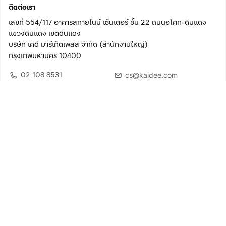
ติดต่อเรา
เลขที่ 554/117 อาคารสกายไนน์ เซ็นเตอร์ ชั้น 22 ถนนอโศก-ดินแดง
แขวงดินแดง เขตดินแดง
บริษัท เคดี มาร์เก็ตเพลส จำกัด (สำนักงานใหญ่)
กรุงเทพมหานคร 10400
02 108 8531
cs@kaidee.com
ติดตามเรา
เพื่อประสบการณ์ใช้งานที่ดีขึ้น
© 2568 บริษัท เคดี มาร์เก็ตเพลส จำกัด