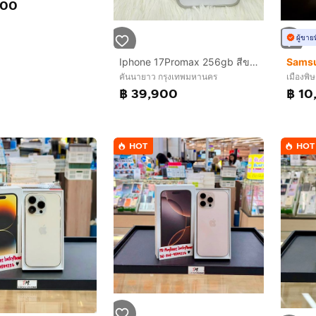
000
ผู้ขาย
Iphone 17Promax 256gb สีขาวเครื่องสวย ยกกล่อง เดิมๆสุขภาพแบต 94%ประกันเหลือ 30/11/2569อุปกรณ์ สายชาร์จแท้ กล่องเดิมเลขตรงกล่องนัดรับได้ รามอินทรา83 กม8 กม9
Samsu
คันนายาว กรุงเทพมหานคร
เมืองพิ
฿ 39,900
฿ 10
HOT
HOT