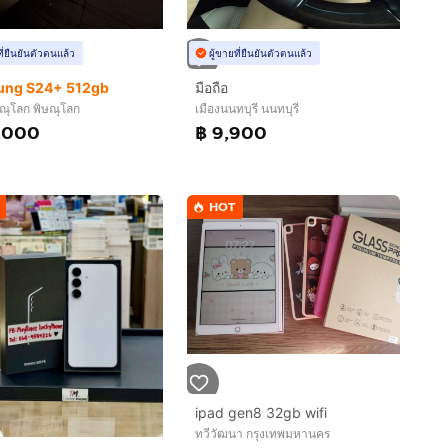
ที่ยืนยันตัวตนแล้ว
ผู้ขายที่ยืนยันตัวตนแล้ว
ng S24+ 512gb
มือถือ
ษณุโลก พิษณุโลก
เมืองนนทบุรี นนทบุรี
,000
฿ 9,900
HOT
ipad gen8 32gb wifi
ทวีวัฒนา กรุงเทพมหานคร