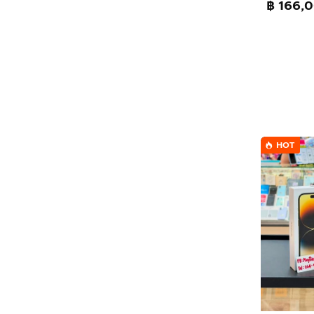
฿ 166,
HOT