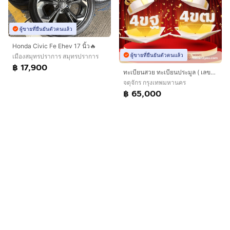
ผู้ขายที่ยืนยันตัวตนแล้ว
Honda Civic Fe Ehev 17 นิ้ว🔥
ผู้ขายที่ยืนยันตัวตนแล้ว
เมืองสมุทรปราการ สมุทรปราการ
฿ 17,900
ทะเบียนสวย ทะเบียนประมูล ( เลขสวย กราฟฟิก 4ขฐ 4ขฒ ) ทะเบียนรถยนต์ ทะเบียนมงคล ทะเบียนผลรวมดี ทะเบียนทูยู ทะเบียนราคาถูก เลขมงคล มีหน้าร้าน ถ
จตุจักร กรุงเทพมหานคร
฿ 65,000