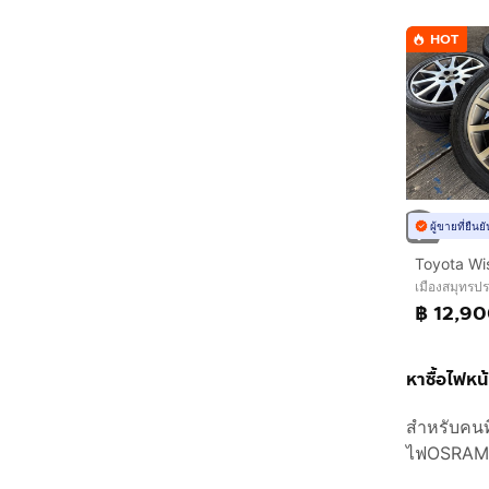
HOT
ผู้ขายที่ยืน
Toyota Wis
เมืองสมุทรป
฿ 12,9
หาซื้อไฟหน
สำหรับคนท
ไฟOSRAM หร