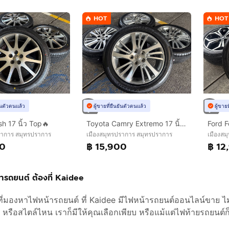
HOT
HOT
ยันตัวตนแล้ว
ผู้ขายที่ยืนยันตัวตนแล้ว
ผู้ขาย
h 17 นิ้ว Top🔥
Toyota Camry Extremo 17 นิ้ว Top🔥
Ford F
ราการ สมุทรปราการ
เมืองสมุทรปราการ สมุทรปราการ
เมืองสม
00
฿ 15,900
฿ 12
้ารถยนต์ ต้องที่ Kaidee
ี่มองหาไฟหน้ารถยนต์ ที่ Kaidee มีไฟหน้ารถยนต์ออนไลน์ขาย ไ
ือสไตล์ไหน เราก็มีให้คุณเลือกเพียบ หรือแม้แต่ไฟท้ายรถยนต์ก็หา