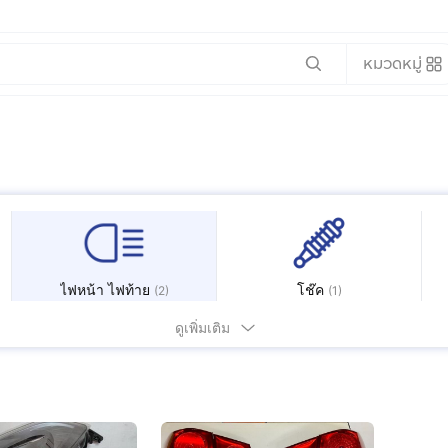
หมวดหมู่
ไฟหน้า ไฟท้าย
โช๊ค
(
2
)
(
1
)
ดูเพิ่มเติม