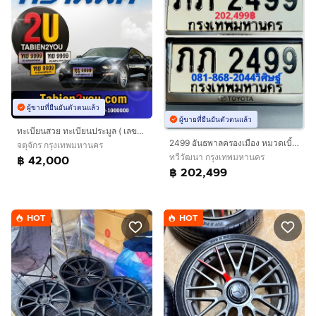
ผู้ขายที่ยืนยันตัวตนแล้ว
ผู้ขายที่ยืนยันตัวตนแล้ว
ทะเบียนสวย ทะเบียนประมูล ( เลขสวย กราฟฟิค ) ทะเบียนรถยนต์ ทะเบียนมงคล ทะเบียนผลรวมดี ทะเบียนทูยู ทะเบียนราคาถูก เลขมงคล มีหน้าร้าน ถูกกฎหมาย
2499 อันธพาลครองเมือง หมวดเบิ้ล โอกาสเดียวเท่านั้น พร้อมบริการครับ
จตุจักร กรุงเทพมหานคร
ทวีวัฒนา กรุงเทพมหานคร
฿ 42,000
฿ 202,499
HOT
HOT