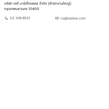
บริษัท เคดี มาร์เก็ตเพลส จำกัด (สำนักงานใหญ่)
กรุงเทพมหานคร 10400
02 108 8531
cs@kaidee.com
ติดตามเรา
เพื่อประสบการณ์ใช้งานที่ดีขึ้น
© 2568 บริษัท เคดี มาร์เก็ตเพลส จำกัด