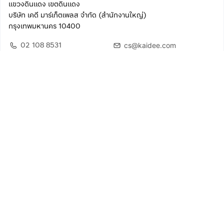
แขวงดินแดง เขตดินแดง
บริษัท เคดี มาร์เก็ตเพลส จำกัด (สำนักงานใหญ่)
กรุงเทพมหานคร 10400
02 108 8531
cs@kaidee.com
ติดตามเรา
เพื่อประสบการณ์ใช้งานที่ดีขึ้น
© 2568 บริษัท เคดี มาร์เก็ตเพลส จำกัด