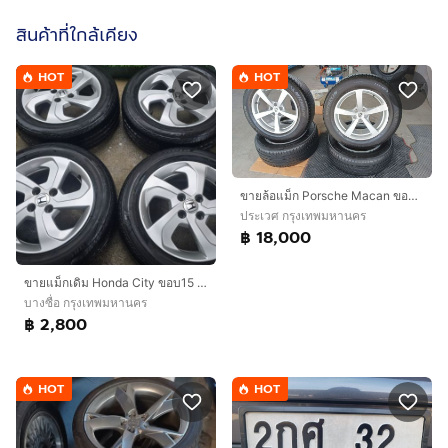
สินค้าที่ใกล้เคียง
HOT
HOT
ขายล้อแม็ก Porsche Macan ขอบ 18 พร้อมยางสภาพสวย ไม่เคยทำสี ราคา 18,000.- สนใจติดต่อ 0816114094
ประเวศ กรุงเทพมหานคร
฿ 18,000
ขายแม็ก​เดิม​ Honda​ City ขอบ15 เดิมๆไม่เคยซ่อมหรือทำสี​ มีรอยนิดหน่อย​พร้อมยาง​ Bridgestone Ecopia ep300​ 185 60 15 ปลายปี21 ชุด4วง​ 2800​บ
บางซื่อ กรุงเทพมหานคร
฿ 2,800
HOT
HOT