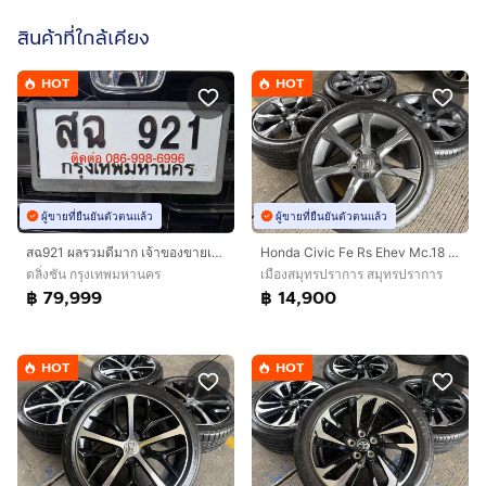
สินค้าที่ใกล้เคียง
HOT
HOT
ผู้ขายที่ยืนยันตัวตนแล้ว
ผู้ขายที่ยืนยันตัวตนแล้ว
Honda Civic Fe Rs Ehev Mc.18 นิ้ว Top🔥
สฉ921 ผลรวมดีมาก เจ้าของขายเอง เลขสวย หายาก
เมืองสมุทรปราการ สมุทรปราการ
ตลิ่งชัน กรุงเทพมหานคร
฿ 14,900
฿ 79,999
HOT
HOT