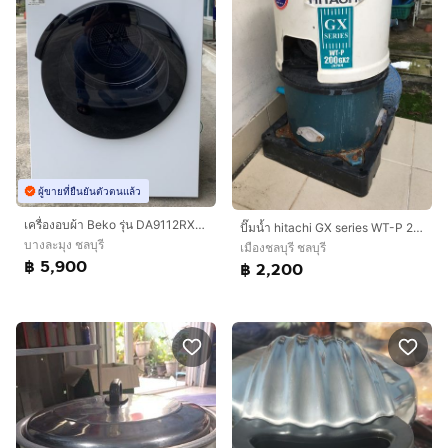
ผู้ขายที่ยืนยันตัวตนแล้ว
เครื่องอบผ้า Beko รุ่น DA9112RX0W
ปั๊มน้ำ hitachi GX series WT-P 200GX2
บางละมุง ชลบุรี
เมืองชลบุรี ชลบุรี
฿ 5,900
฿ 2,200