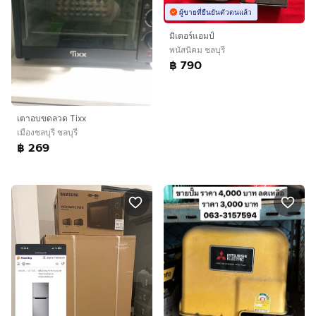
ผู้ขายที่ยืนยันตัวตนแล้ว
มิเตอร์แอมป์
พนัสนิคม ชลบุรี
฿ 790
เตาอบขดลวด Tixx
เมืองชลบุรี ชลบุรี
฿ 269