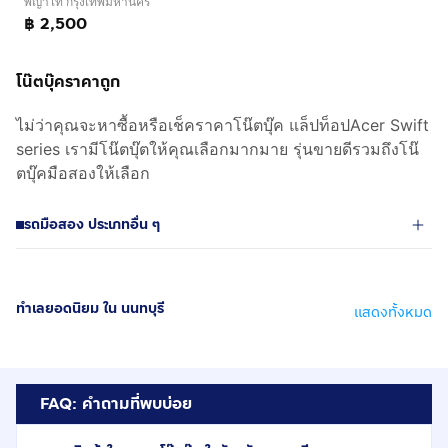
พญาไท กรุงเทพมหานคร
฿ 2,500
โน๊ตบุ๊คราคาถูก
ไม่ว่าคุณจะหาซื้อหรือเช็คราคาโน๊ตบุ๊ค แล็ปท็อปAcer Swift
series เรามีโน๊ตบุ๊ตให้คุณเลือกมากมาย รุ่นขายดีรวมถึงโน๊
ตบุ๊คมือสองให้เลือก
รถมือสอง ประเภทอื่น ๆ
ทำเลยอดนิยม ใน นนทบุรี
แสดงทั้งหมด
FAQ: คำถามที่พบบ่อย