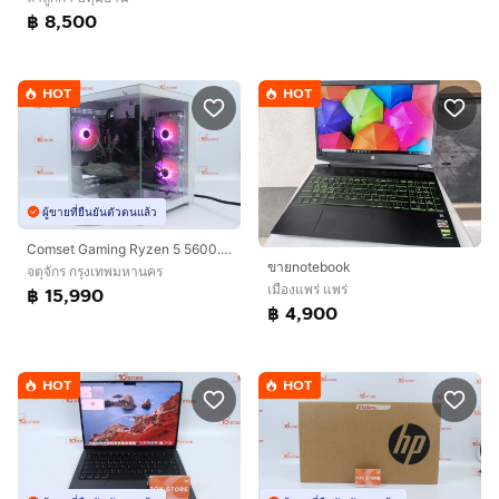
฿ 8,500
HOT
HOT
ผู้ขายที่ยืนยันตัวตนแล้ว
Comset Gaming Ryzen 5 5600.RTX2060Super RAM32.HDD1TB+HDD500GB+SSD128GB+SSD256GB
ขายnotebook
จตุจักร กรุงเทพมหานคร
เมืองแพร่ แพร่
฿ 15,990
฿ 4,900
HOT
HOT