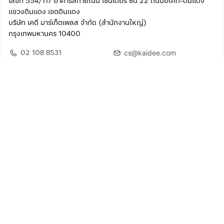
เลขที่ 554/117 อาคารสกายไนน์ เซ็นเตอร์ ชั้น 22 ถนนอโศก-ดินแดง
แขวงดินแดง เขตดินแดง
บริษัท เคดี มาร์เก็ตเพลส จำกัด (สำนักงานใหญ่)
กรุงเทพมหานคร 10400
02 108 8531
cs@kaidee.com
ติดตามเรา
เพื่อประสบการณ์ใช้งานที่ดีขึ้น
© 2568 บริษัท เคดี มาร์เก็ตเพลส จำกัด