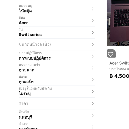
หมวดหมู่
โน๊ตบุ๊ค
ยี่ห้อ
Acer
รุ่น
Swift series
ขนาดหน้าจอ (นิ้ว)
ระบบปฏิบัติการ
ทุกระบบปฏิบัติการ
Acer Swift
หน่วยความจำ
บางบัวทอง น
ทุกขนาด
฿ 4,50
พอร์ท
ทุกพอร์ท
ยังอยู่ในระยะรับประกัน
ไม่ระบุ
ราคา
จังหวัด
นนทบุรี
อำเภอ
บางบัวทอง