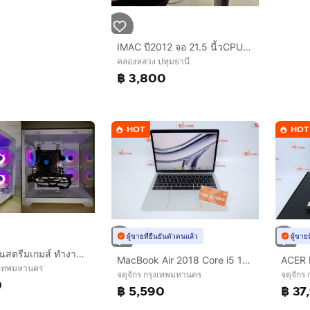
IMAC ปี2012 จอ 21.5 นี้วCPU I5 RAM 8 G HDD 1000G พร้อม เมาร์ คีย์บอร์ด MAC และ กล่อง
คลองหลวง ปทุมธานี
฿ 3,800
HOT
HOT
ผู้ขายที่ยืนยันตัวตนแล้ว
ผู้ขาย
💥 Com เล่นสตรีมเกมส์ ทำงาน กราฟิก 3D ตัดต่อ 💥 CPU I3 10105F + RX 570 OC 8 GB + RAM 16 GB + SSD 256 GB 💥
MacBook Air 2018 Core i5 13" 8.128GB
งเทพมหานคร
จตุจักร กรุงเทพมหานคร
จตุจักร
0
฿ 5,590
฿ 37