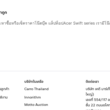
คาถูก
ะหาซื้อหรือเช็คราคาโน๊ตบุ๊ค แล็ปท็อปAcer Swift series เรามีโน๊
บริษัทในเครือ
ติดต่อเรา
รลูกค้า
Carro Thailand
บริษัท เคดี มาร์
ใหญ่)
ช้งาน
Innorithm
เลขที่ 554/117 
Motto Auction
ชั้น 22 ถนนอโศ