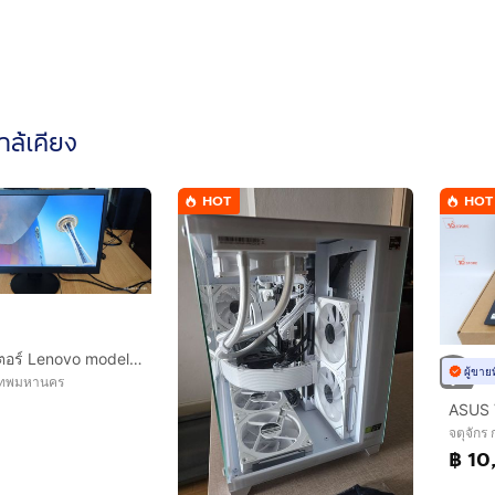
ใกล้เคียง
HOT
HOT
จอคอมพิวเตอร์ Lenovo model 2215SD(ขายถูกสุดในทุกที่)
ผู้ขาย
เทพมหานคร
จตุจักร
฿ 10